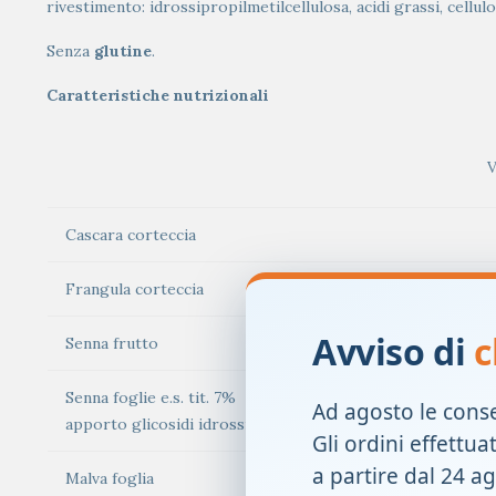
rivestimento: idrossipropilmetilcellulosa, acidi grassi, cellulo
Senza
glutine
.
Caratteristiche nutrizionali
V
Cascara corteccia
Frangula corteccia
Avviso di
c
Senna frutto
Senna foglie e.s. tit. 7%
Ad agosto le cons
apporto glicosidi idrossiantracenici come sennoside B
Gli ordini effettua
a partire dal 24 a
Malva foglia