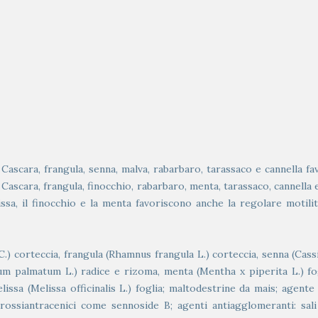
 Cascara, frangula, senna, malva, rabarbaro, tarassaco e cannella fa
 Cascara, frangula, finocchio, rabarbaro, menta, tarassaco, cannella e
sa, il finocchio e la menta favoriscono anche la regolare motilit&
 corteccia, frangula (Rhamnus frangula L.) corteccia, senna (Cassia a
eum palmatum L.) radice e rizoma, menta (Mentha x piperita L.) fog
issa (Melissa officinalis L.) foglia; maltodestrine da mais; agente 
 idrossiantracenici come sennoside B; agenti antiagglomeranti: sali