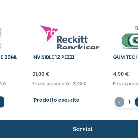
LE 20ML
INVISIBLE 12 PEZZI
GUM TECH
M COMP
21,00
€
4,90
€
0
€
Prezzo precedente:
21,00
€
Prezzo prec
Prodotto esaurito
-
1
Servizi