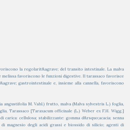
voriscono la regolarit&agrave; del transito intestinale. La malva
 melissa favoriscono le funzioni digestive. Il tarassaco favorisce
agrave; gastrointestinale e, insieme alla cannella, favoriscono
ngustifolia M. Vahl.) frutto, malva (Malva sylvestris L.) foglia,
lia, Tarassaco [Taraxacum officinale (L.) Weber ex F.H. Wigg.]
di carica: cellulosa; stabilizzante: gomma d&rsquo;acacia; senna
 di magnesio degli acidi grassi e biossido di silicio; agenti di