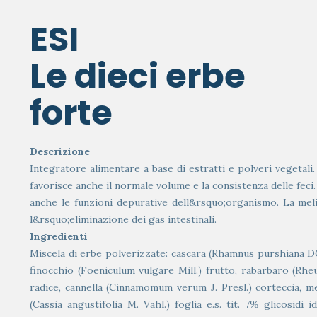
ESI
Le dieci erbe
forte
Descrizione
Integratore alimentare a base di estratti e polveri vegetali.
favorisce anche il normale volume e la consistenza delle feci.
anche le funzioni depurative dell&rsquo;organismo. La melis
l&rsquo;eliminazione dei gas intestinali.
Ingredienti
Miscela di erbe polverizzate: cascara (Rhamnus purshiana DC.)
finocchio (Foeniculum vulgare Mill.) frutto, rabarbaro (Rh
radice, cannella (Cinnamomum verum J. Presl.) corteccia, mel
(Cassia angustifolia M. Vahl.) foglia e.s. tit. 7% glicosidi