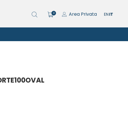
Area Privata
0
EN
IT
+FORTE100OVAL