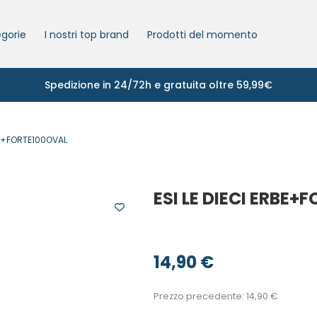
gorie
I nostri top brand
Prodotti del momento
Spedizione in 24/72h e gratuita oltre 59,99€
BE+FORTE100OVAL
ESI LE DIECI ERBE
14,90
€
Prezzo precedente:
14,90
€