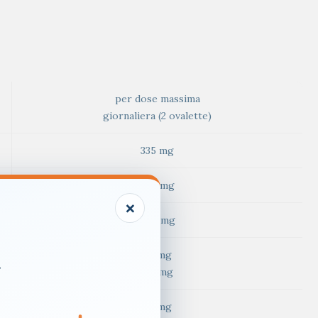
per dose massima
giornaliera (2 ovalette)
335 mg
230 mg
×
200 mg
78 mg
.
5,5 mg
70 mg