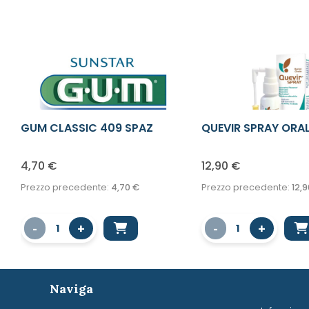
GUM CLASSIC 409 SPAZ
QUEVIR SPRAY ORA
MORB COM
4,70
€
12,90
€
Prezzo precedente:
4,70
€
Prezzo precedente:
12,9
-
+
-
+
1
1
Naviga