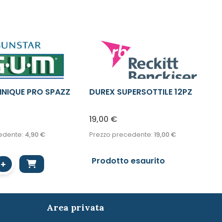
NIQUE PRO SPAZZ
DUREX SUPERSOTTILE 12PZ
19,00
€
edente:
4,90
€
Prezzo precedente:
19,00
€
Prodotto esaurito
+
Area privata