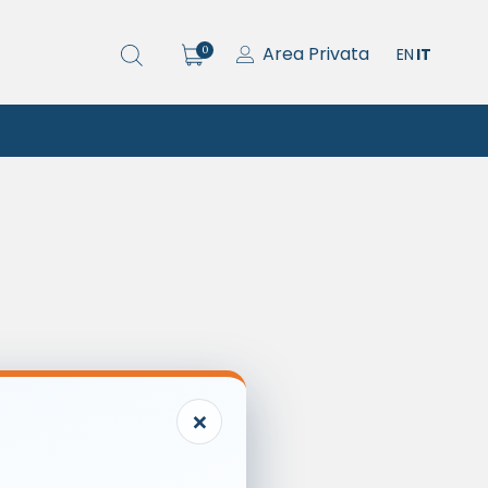
Area Privata
0
EN
IT
×