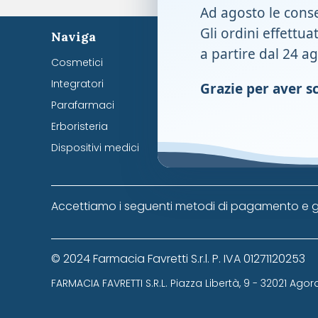
Ad agosto le cons
Gli ordini effettua
Naviga
a partire dal 24 a
Infanzia
Cosmetici
Animali
Integratori
Grazie per aver sce
Omeopati
Parafarmaci
Casa e a
Erboristeria
Dispositivi medici
Accettiamo i seguenti metodi di pagamento e g
© 2024 Farmacia Favretti S.r.l. P. IVA 01271120253
FARMACIA FAVRETTI S.R.L. Piazza Libertà, 9 - 32021 Agor