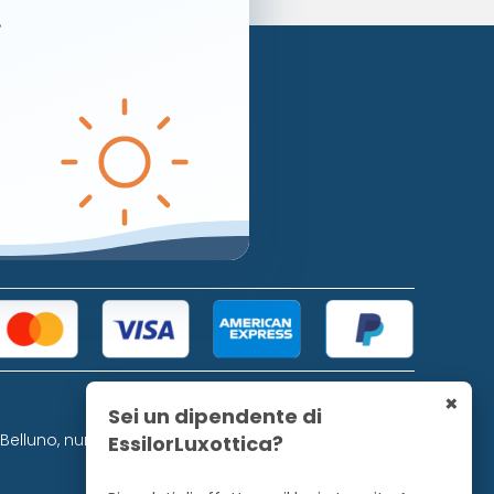
.
Area privata
Bacheca
Preferiti
Storico ordini
okie
I miei indirizzi
×
Sei un dipendente di
i Belluno, numero 728.
EssilorLuxottica?