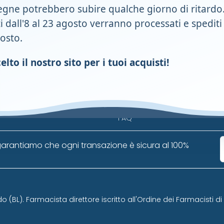
egne potrebbero subire qualche giorno di ritardo
ti dall'8 al 23 agosto verranno processati e spediti
Servizi
gosto.
Contattaci
Privacy Policy
lto il nostro sito per i tuoi acquisti!
ci
Cookie policy
mbiente
Aggiorna le preferenze sui co
Condizioni di vendita
FAQ
arantiamo che ogni transazione è sicura al 100%
do (BL). Farmacista direttore iscritto all'Ordine dei Farmacisti d