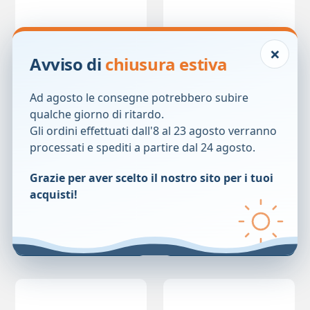
×
Avviso di
chiusura estiva
Ad agosto le consegne potrebbero subire
qualche giorno di ritardo.
Gli ordini effettuati dall'8 al 23 agosto verranno
ANTHELIOS FLUIDO
ANTHELIOS SHAKA
processati e spediti a partire dal 24 agosto.
UVMUNE DP 50+
SPRAY 30 200ML
27,50
€
28,50
€
Grazie per aver scelto il nostro sito per i tuoi
acquisti!
Prezzo precedente:
27,50
€
Prezzo precedente:
28,50
€