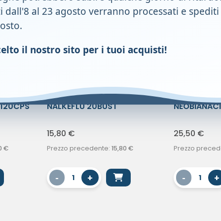
ti dall'8 al 23 agosto verranno processati e spediti
gosto.
lto il nostro sito per i tuoi acquisti!
 120CPS
NALKEFLU 20BUST
NEOBIANAC
MASTICABIL
15,80
€
25,50
€
0
€
Prezzo precedente:
15,80
€
Prezzo preced
-
+
-
+
1
1