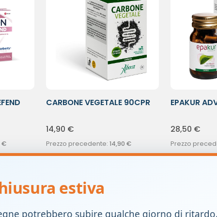
EFEND
CARBONE VEGETALE 90CPR
EPAKUR AD
14,90
€
28,50
€
€
Prezzo precedente:
14,90
€
Prezzo preced
-
+
-
+
1
1
hiusura estiva
egne potrebbero subire qualche giorno di ritardo