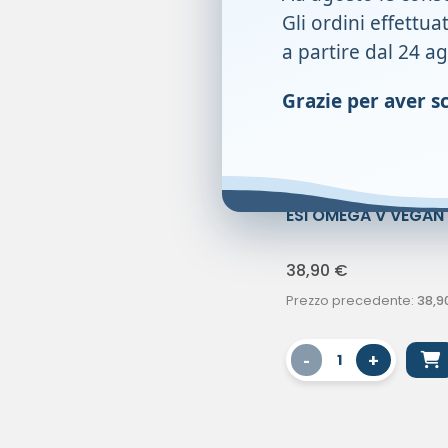
Gli ordini effettua
a partire dal 24 a
Grazie per aver sce
ESI OMEGA V VEGAN
MOLLI
38,90
€
Prezzo precedente:
38,9
-
+
1