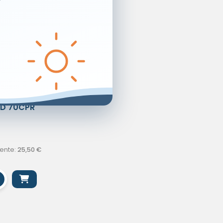
ID 70CPR
I
ente:
25,50
€