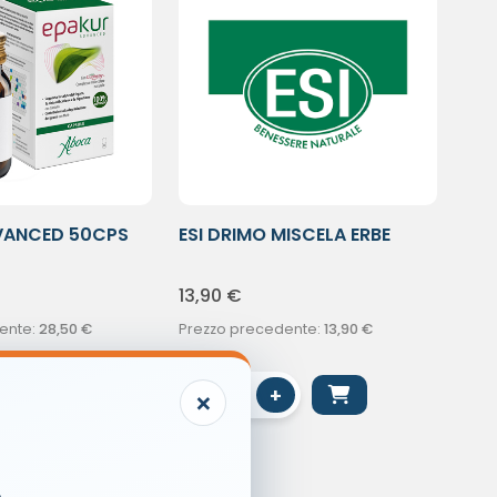
VANCED 50CPS
ESI DRIMO MISCELA ERBE
100G
13,90
€
ente:
28,50
€
Prezzo precedente:
13,90
€
-
+
×
1
.