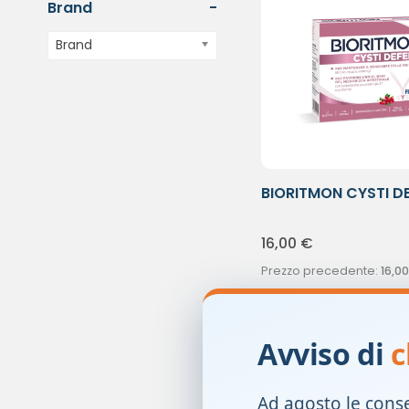
Brand
-
Brand
BIORITMON CYSTI D
10BUST
16,00
€
Prezzo precedente:
16,00
-
+
1
Avviso di
c
Ad agosto le cons