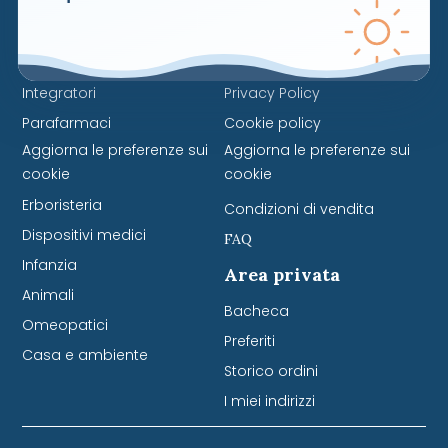
Naviga
Servizi
Cosmetici
Contattaci
Integratori
Privacy Policy
Parafarmaci
Cookie policy
Aggiorna le preferenze sui
Aggiorna le preferenze sui
cookie
cookie
Erboristeria
Condizioni di vendita
Dispositivi medici
FAQ
Infanzia
Area privata
Animali
Bacheca
Omeopatici
Preferiti
Casa e ambiente
Storico ordini
I miei indirizzi