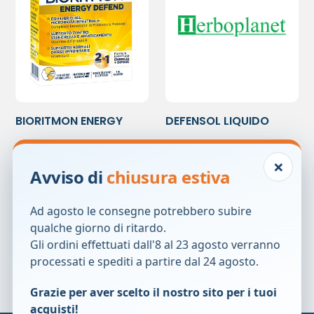
BIORITMON ENERGY
DEFENSOL LIQUIDO
DEFEND 14BUST
50ML
14,00
€
24,20
€
×
Avviso di
chiusura estiva
Prezzo precedente:
14,00
€
Prezzo precedente:
24,20
€
Ad agosto le consegne potrebbero subire
qualche giorno di ritardo.
Gli ordini effettuati dall'8 al 23 agosto verranno
processati e spediti a partire dal 24 agosto.
Grazie per aver scelto il nostro sito per i tuoi
acquisti!