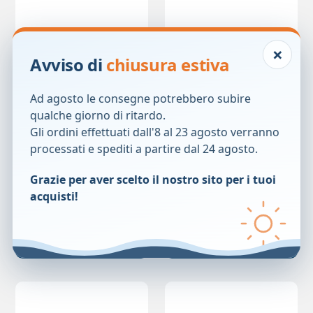
×
Avviso di
chiusura estiva
Ad agosto le consegne potrebbero subire
qualche giorno di ritardo.
Gli ordini effettuati dall'8 al 23 agosto verranno
HAIR VOLUME
HAIRGEN SHAMPOO
processati e spediti a partire dal 24 agosto.
SHAMPOO 250ML
300ML
19,95
€
29,40
€
Grazie per aver scelto il nostro sito per i tuoi
acquisti!
Prezzo precedente:
19,95
€
Prezzo precedente:
29,40
€