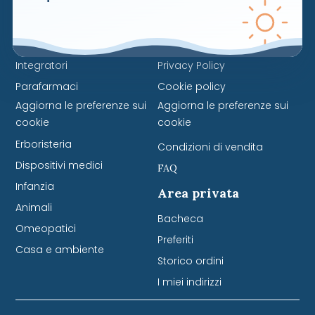
Naviga
Servizi
Cosmetici
Contattaci
Integratori
Privacy Policy
Parafarmaci
Cookie policy
Aggiorna le preferenze sui
Aggiorna le preferenze sui
cookie
cookie
Erboristeria
Condizioni di vendita
Dispositivi medici
FAQ
Infanzia
Area privata
Animali
Bacheca
Omeopatici
Preferiti
Casa e ambiente
Storico ordini
I miei indirizzi