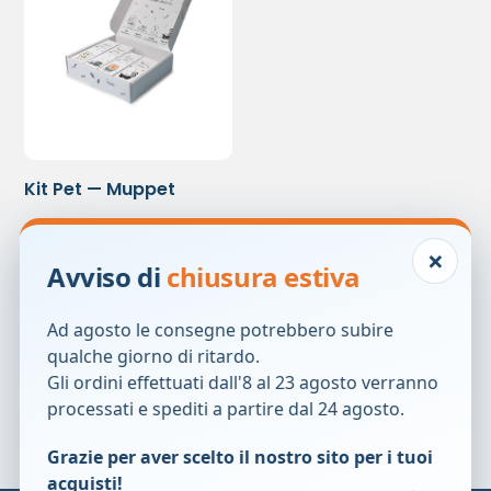
Kit Pet — Muppet
70,00
€
×
Avviso di
chiusura estiva
Prezzo precedente:
70,00
€
Ad agosto le consegne potrebbero subire
qualche giorno di ritardo.
Gli ordini effettuati dall'8 al 23 agosto verranno
processati e spediti a partire dal 24 agosto.
Grazie per aver scelto il nostro sito per i tuoi
acquisti!