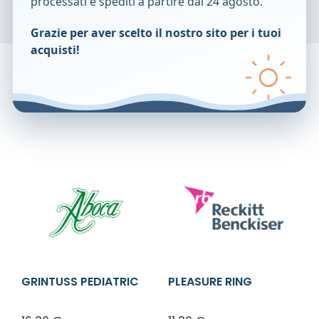
processati e spediti a partire dal 24 agosto.
Confezione da 12 pezzi.
Grazie per aver scelto il nostro sito per i tuoi
Cod.
10025590
acquisti!
Prodotti correlati
GRINTUSS PEDIATRIC
PLEASURE RING
SCIR 180G