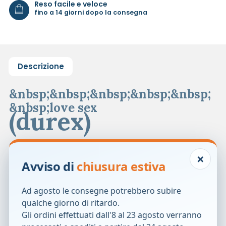
Reso facile e veloce
fino a 14 giorni dopo la consegna
Descrizione
&nbsp;&nbsp;&nbsp;&nbsp;&nbsp;
&nbsp;love sex
(durex)
SetteBello
×
Classico
Avviso di
chiusura estiva
Preservativi in lattice di gomma naturale, trasparenti e
Ad agosto le consegne potrebbero subire
lubrificati con serbatoio.
qualche giorno di ritardo.
Formato
Gli ordini effettuati dall'8 al 23 agosto verranno
Larghezza nominale: 52 mm