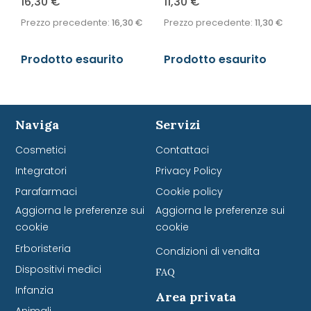
16,30
€
11,30
€
Prezzo precedente:
16,30
€
Prezzo precedente:
11,30
€
Prodotto esaurito
Prodotto esaurito
Naviga
Servizi
Cosmetici
Contattaci
Integratori
Privacy Policy
Parafarmaci
Cookie policy
Aggiorna le preferenze sui
Aggiorna le preferenze sui
cookie
cookie
Erboristeria
Condizioni di vendita
Dispositivi medici
FAQ
Infanzia
Area privata