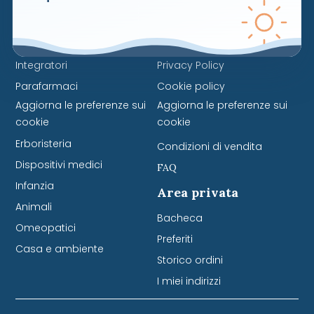
Naviga
Servizi
Cosmetici
Contattaci
Integratori
Privacy Policy
Parafarmaci
Cookie policy
Aggiorna le preferenze sui
Aggiorna le preferenze sui
cookie
cookie
Erboristeria
Condizioni di vendita
Dispositivi medici
FAQ
Infanzia
Area privata
Animali
Bacheca
Omeopatici
Preferiti
Casa e ambiente
Storico ordini
I miei indirizzi