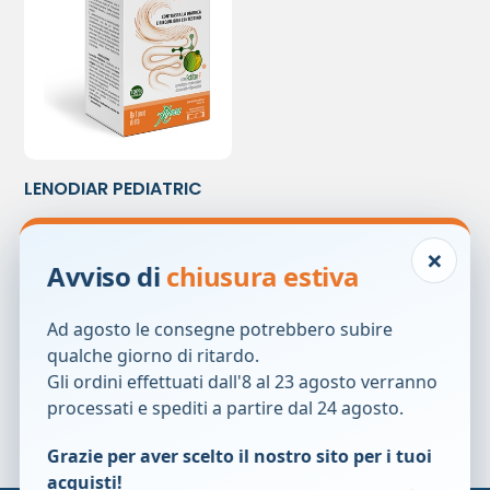
LENODIAR PEDIATRIC
12BUST 2G
18,50
€
×
Avviso di
chiusura estiva
Prezzo precedente:
18,50
€
Ad agosto le consegne potrebbero subire
qualche giorno di ritardo.
Gli ordini effettuati dall'8 al 23 agosto verranno
processati e spediti a partire dal 24 agosto.
Grazie per aver scelto il nostro sito per i tuoi
acquisti!