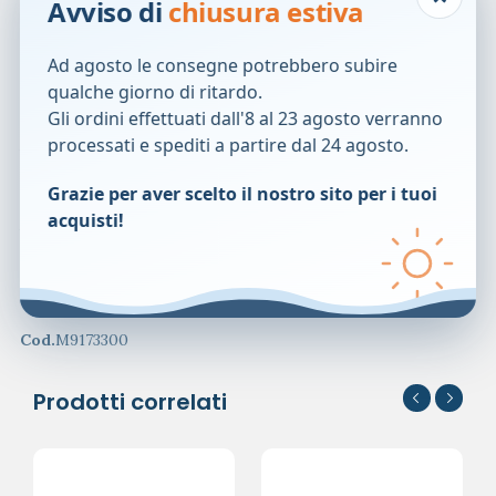
Avviso di
chiusura estiva
Ingredienti
Calcio, cloro, magnesio, sodio, idrogeno carbonato e D-
Ad agosto le consegne potrebbero subire
panthenolo.
qualche giorno di ritardo.
Gli ordini effettuati dall'8 al 23 agosto verranno
Modalit&agrave; d’uso
processati e spediti a partire dal 24 agosto.
Applicare al mattino dopo la doccia su ascelle asciutte.
In caso di mancato funzionamento, risciacquare l’erogatore
Grazie per aver scelto il nostro sito per i tuoi
con acqua tiepida.
acquisti!
Agitare bene prima dell’uso.
Formato
Contenitore da 50 ml
Cod.
M9173300
Prodotti correlati