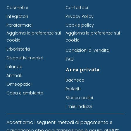
Cosmetici
Contattaci
Integratori
Privacy Policy
Parafarmaci
Cookie policy
Aggiorna le preferenze sui
Aggiorna le preferenze sui
cookie
cookie
Erboristeria
Condizioni di vendita
Dispositivi medici
FAQ
Infanzia
Area privata
Animali
Bacheca
Omeopatici
Preferiti
Casa e ambiente
Storico ordini
I miei indirizzi
Accettiamo i seguenti metodi di pagamento e
garantiamo che ogni transazione è sicura al 100%