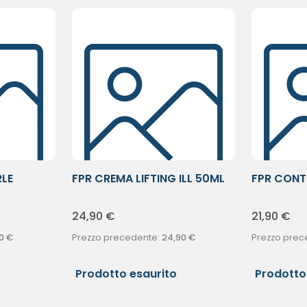
RLE
FPR CREMA LIFTING ILL 50ML
FPR CON
A/AGE 30
24,90
€
21,90
€
0
€
Prezzo precedente:
24,90
€
Prezzo prec
Prodotto esaurito
Prodotto