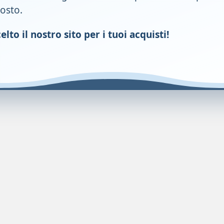
gosto.
utylene glycol, isohexadecane, glycerin, steareth-21, sodium hyal
lto il nostro sito per i tuoi acquisti!
lica, sodium acrylate/sodium acryloyldimethyl taurate copolymer
parfum (fragrance).