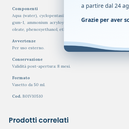
a partire dal 24 a
Componenti
Aqua (water), cyclopentasiloxane, diethylhexyl carbonate, b
Grazie per aver sce
gum-1, ammonium acryloyldimethyltaurate/VP copolymer, si
oleate, phenoxyethanol, ethylhexylglycerin, disodium EDTA, 
Avvertenze
Per uso esterno.
Conservazione
Validità post-apertura: 8 mesi.
Formato
Vasetto da 50 ml.
Cod.
B01V10510
Prodotti correlati