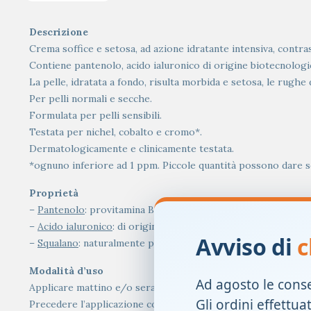
Descrizione
Crema soffice e setosa, ad azione idratante intensiva, contra
Contiene pantenolo, acido ialuronico di origine biotecnologic
La pelle, idratata a fondo, risulta morbida e setosa, le rughe 
Per pelli normali e secche.
Formulata per pelli sensibili.
Testata per nichel, cobalto e cromo*.
Dermatologicamente e clinicamente testata.
*ognuno inferiore ad 1 ppm. Piccole quantità possono dare s
Proprietà
–
Pantenolo
: provitamina B5 in grado di aumentare il trofis
–
Acido ialuronico
: di origine biotecnologica, azione idratan
Avviso di
c
–
Squalano
: naturalmente presente nella struttura cutanea, idra
Modalità d’uso
Ad agosto le cons
Applicare mattino e/o sera sulla pelle struccata del viso e del
Gli ordini effettua
Precedere l’applicazione con una adeguata detersione. Compl