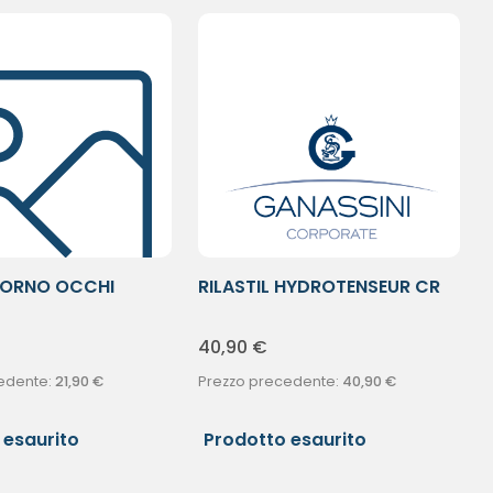
TORNO OCCHI
RILASTIL HYDROTENSEUR CR
ML
ANTIR
40,90
€
edente:
21,90
€
Prezzo precedente:
40,90
€
 esaurito
Prodotto esaurito