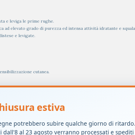
sta e leviga le prime rughe.
a ad elevato grado di purezza ed intensa attività idratante e squal
distese e levigate.
ensibilizzazione cutanea.
mo (nutrimento) cutaneo.
te e di riempimento delle rughe.
hiusura estiva
ta e rigenera, il film lipidico della cute.
egne potrebbero subire qualche giorno di ritardo
 collo.
ti dall'8 al 23 agosto verranno processati e spediti
etare il trattamento viso con il prodotto Contorno Occhi. Idratare