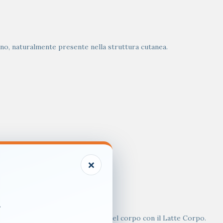
ano, naturalmente presente nella struttura cutanea.
×
.
 quotidianamente anche la pelle del corpo con il Latte Corpo.