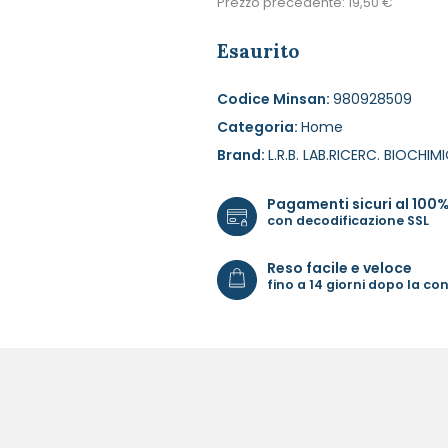
Prezzo precedente:
19,50
€
Esaurito
Codice Minsan:
980928509
Categoria:
Home
Brand:
L.R.B. LAB.RICERC. BIOCHIM
Pagamenti sicuri al 100
con decodificazione SSL
Reso facile e veloce
fino a 14 giorni dopo la c