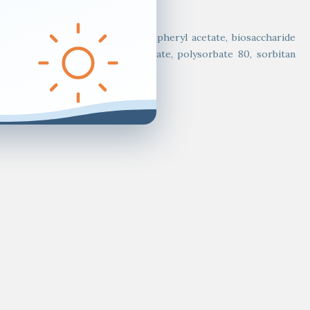
uronate, panthenol, squalane, tocopheryl acetate, biosaccharide
, dimethicone, sodium polyacrylate, polysorbate 80, sorbitan