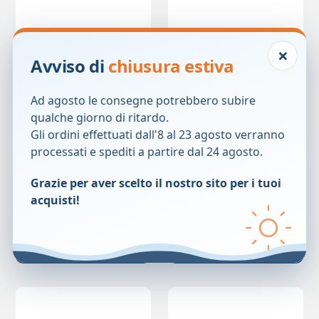
×
Avviso di
chiusura estiva
Ad agosto le consegne potrebbero subire
qualche giorno di ritardo.
Gli ordini effettuati dall'8 al 23 agosto verranno
DEO ROLL ON 72H
DEODORANTE 7 GIORNI
processati e spediti a partire dal 24 agosto.
INVISIBLE 50ML
CREMA 30ML
15,50
€
15,50
€
Grazie per aver scelto il nostro sito per i tuoi
acquisti!
Prezzo precedente:
15,50
€
Prezzo precedente:
15,50
€