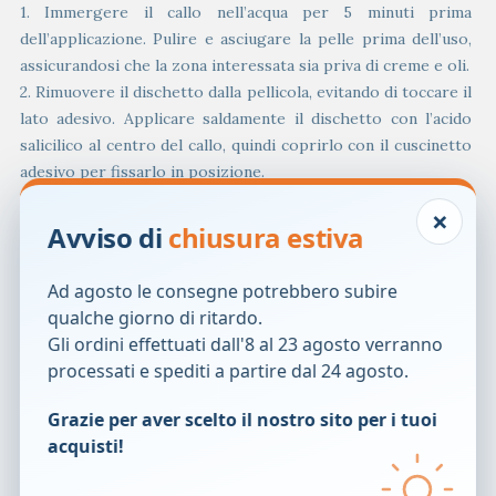
1. Immergere il callo nell’acqua per 5 minuti prima
dell’applicazione. Pulire e asciugare la pelle prima dell’uso,
assicurandosi che la zona interessata sia priva di creme e oli.
2. Rimuovere il dischetto dalla pellicola, evitando di toccare il
lato adesivo. Applicare saldamente il dischetto con l’acido
salicilico al centro del callo, quindi coprirlo con il cuscinetto
adesivo per fissarlo in posizione.
3. Lasciarlo in posizione fino a quando inizia a staccarsi.
×
Dopo massimo 48 ore , rimuovere il cuscinetto.
Avviso di
chiusura estiva
4. Immergere la zona interessata in acqua calda per 5 minuti
prima di rimuovere la pelle allentata.
Ad agosto le consegne potrebbero subire
Se necessario ripetere la procedura per un massimo di 14
qualche giorno di ritardo.
giorni.
Gli ordini effettuati dall'8 al 23 agosto verranno
processati e spediti a partire dal 24 agosto.
Avvertenze
– Evitare il contatto dell’acido salicilico contenuto nel
Grazie per aver scelto il nostro sito per i tuoi
cerotto con la pelle sana, che potrebbe provocare danni. Il
acquisti!
dischetto contiene il 40% di acido salicilico.
– Solo per utilizzo esterno, non deve essere ingerito e non