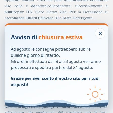
viso collo e d&eacute;collet&eacute; successivamente a
Multirepair H.A. Siero Detox Viso. Per la Detersione si
raccomanda Rilastil Dailycare Olio Latte Detergente.
Componenti
×
Aqua (Water), Glycerin, Dimethicone,1,2-Hexanediol,
Avviso di
chiusura estiva
Hydroxyethyl Acrylate/Sodium Acryloyldimethyl Taurate
Copolymer, Bis-PEG-18 Methyl Ether Dimethyl Silane,
Ad agosto le consegne potrebbero subire
Ectoin, Hydrolyzed Hyaluronic Acid, Tapioca Starch,
qualche giorno di ritardo.
Hydrogenated Lecithin, Alpha-Glucan Oligosaccharide,
Gli ordini effettuati dall'8 al 23 agosto verranno
Tocopheryl Acetate, Sodium Hyaluronate, Oryzanol,
processati e spediti a partire dal 24 agosto.
Schisandra chinensis Fruit Extract, Ethyl Linolenate,
Lactobacillus ferment, Hydrolyzed Yeast Protein, Ethyl
Grazie per aver scelto il nostro sito per i tuoi
Oleate, Ethyl Linoleate, Polysorbate 60, Sorbitan
acquisti!
Isostearate, Mannitol, Tetrasodium Glutamate Diacetate,
Butylene Glycol, Pentylene Glycol, Polymethylsilsesquioxane,
Sodium Hydroxide, Cyanocobalamin, Parfum (Fragrance).
La lista di ingredienti pu&ograve; subire dei cambiamenti, far
riferimento alla confezione del prodotto per la lista