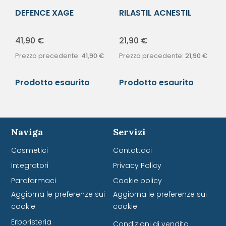
DEFENCE XAGE
RILASTIL ACNESTIL
ULTIMATE CR LIFT
MOUSSE 165ML
41,90
€
21,90
€
Prezzo precedente:
41,90
€
Prezzo precedente:
21,90
€
Prodotto esaurito
Prodotto esaurito
Naviga
Servizi
Cosmetici
Contattaci
Integratori
Privacy Policy
Parafarmaci
Cookie policy
Aggiorna le preferenze sui
Aggiorna le preferenze sui
cookie
cookie
Erboristeria
Condizioni di vendita