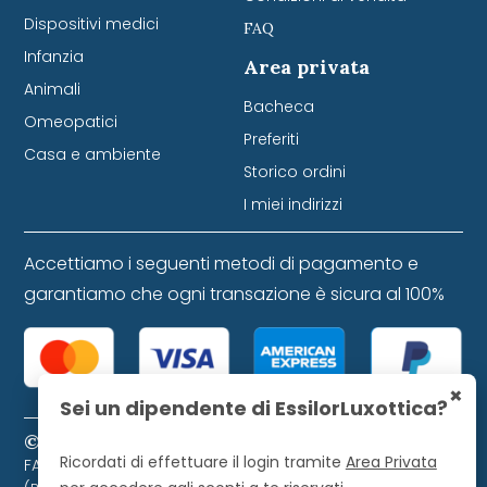
Dispositivi medici
FAQ
Infanzia
Area privata
Animali
Bacheca
Omeopatici
Preferiti
Casa e ambiente
Storico ordini
I miei indirizzi
Accettiamo i seguenti metodi di pagamento e
garantiamo che ogni transazione è sicura al 100%
×
Sei un dipendente di EssilorLuxottica?
© 2024 Farmacia Favretti S.r.l. P. IVA 01271120253
Ricordati di effettuare il login tramite
Area Privata
FARMACIA FAVRETTI S.R.L. Piazza Libertà, 9 - 32021 Agordo