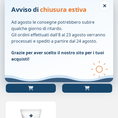
×
Avviso di
chiusura estiva
Ad agosto le consegne potrebbero subire
qualche giorno di ritardo.
Gli ordini effettuati dall'8 al 23 agosto verranno
processati e spediti a partire dal 24 agosto.
MIAMO HYDRA SOFT
MIAMO TRIPLE BRIGHT
Grazie per aver scelto il nostro sito per i tuoi
CREAMY 150ML
CREAM 50ML
acquisti!
28,00
€
62,00
€
Prezzo precedente:
28,00
€
Prezzo precedente:
62,00
€