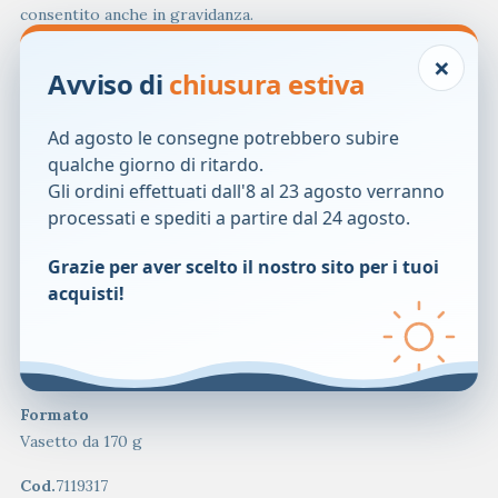
consentito anche in gravidanza.
×
Modalit&agrave; d’uso
Avviso di
chiusura estiva
Pu&ograve; essere diluito in un bicchiere d&rsquo;acqua
(circa 200 ml), oppure aggiunto a yogurt, succhi di frutta,
Ad agosto le consegne potrebbero subire
spremute oppure frutta omogeneizzata.
qualche giorno di ritardo.
Dopo aver mescolato, bere il contenuto immediatamente.
Gli ordini effettuati dall'8 al 23 agosto verranno
La formazione di gel &egrave; segnale delle ottime
processati e spediti a partire dal 24 agosto.
qualit&agrave; del prodotto.
Avvertenze
Grazie per aver scelto il nostro sito per i tuoi
Non eccedere la dose giornaliera consigliata. Tenere fuori
acquisti!
dalla portata dei bambini di et&agrave; inferiore ai 3 anni. Gli
integratori alimentari non vanno intesi come sostituti di una
dieta variata e di uno stile di vita sano.
Formato
Vasetto da 170 g
Cod.
7119317