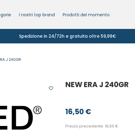
gorie
I nostri top brand
Prodotti del momento
Spedizione in 24/72h e gratuita oltre 59,99€
RA J 240GR
NEW ERA J 240GR
16,50
€
Prezzo precedente:
16,50
€