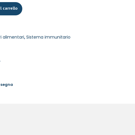
l carrello
i alimentari
,
Sistema immunitario
%
onsegna