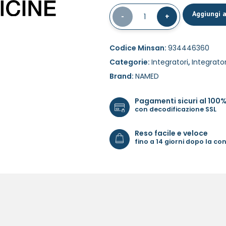
Aggiungi a
-
1
+
Codice Minsan:
934446360
Categorie:
Integratori
,
Integrator
Brand:
NAMED
Pagamenti sicuri al 100
con decodificazione SSL
Reso facile e veloce
fino a 14 giorni dopo la c