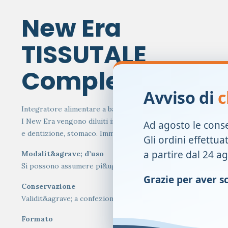
New Era
TISSUTALE
Complesso J
Avviso di
c
Integratore alimentare a base di Biotina e di 12 sali inorganic
I New Era vengono diluiti in
lattosio
, macinati tramite 6 pas
Ad agosto le cons
e dentizione, stomaco. Immediata solubilit&agrave;.
Gli ordini effettua
a partire dal 24 a
Modalit&agrave; d’uso
Si possono assumere pi&ugrave; volte al giorno, per periodi 
Grazie per aver sce
Conservazione
Validit&agrave; a confezione integra: 36 mesi.
Formato