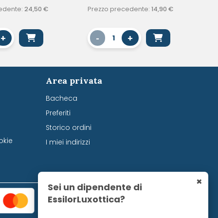
edente:
24,50
€
Prezzo precedente:
14,90
€
+
-
+
1
Area privata
Bacheca
Preferiti
Storico ordini
okie
I miei indirizzi
×
Sei un dipendente di
EssilorLuxottica?