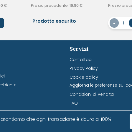
90
€
Prezzo precedente:
16,90
€
Prezzo prec
Prodotto esaurito
-
1
Servizi
Contattaci
Privacy Policy
ci
Cookie policy
mbiente
Aggiorna le preferenze sui co
Condizioni di vendita
FAQ
arantiamo che ogni transazione è sicura al 100%