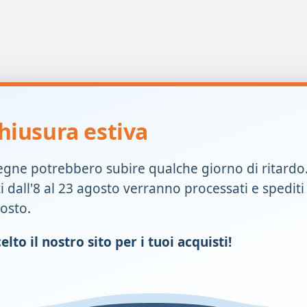
hiusura estiva
i in tracce, tra cui Calcio, Ferro, Potassio, Magnesio.
saggi di triturazione, essiccati. Sono validi supporti per raffreddam
egne potrebbero subire qualche giorno di ritardo
ti dall'8 al 23 agosto verranno processati e spediti
gosto.
prolungati e con altri rimedi.
lto il nostro sito per i tuoi acquisti!