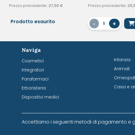
Prezzo precedente:
27,50
€
Prezzo precedente:
29,
Prodotto esaurito
-
+
1
Naviga
Infanzia
Cosmetici
Animali
Integratori
Omeopati
Parafarmaci
Casa e a
Erboristeria
Dispositivi medici
Accettiamo i seguenti metodi di pagamento e g