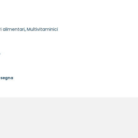
i alimentari
,
Multivitaminici
%
onsegna