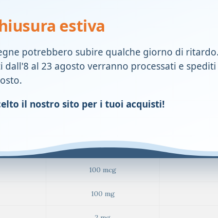
18 mg
hiusura estiva
30 mcg
egne potrebbero subire qualche giorno di ritardo
24 mg
ti dall'8 al 23 agosto verranno processati e spediti
162 mg
gosto.
40 mcg
lto il nostro sito per i tuoi acquisti!
2,1 mg
125 mg
100 mcg
100 mg
2 mg