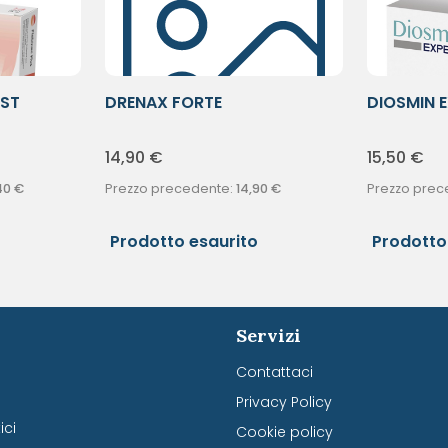
UST
DRENAX FORTE
DIOSMIN 
MICROCIRCOLO TOT
40CPR
14,90
€
15,50
€
40
€
Prezzo precedente:
14,90
€
Prezzo prec
Prodotto esaurito
Prodotto
Servizi
Contattaci
Privacy Policy
ci
Cookie policy