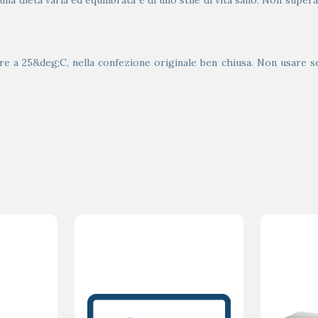
una dieta varia ed equilibrata e di uno stile di vita sano. Non supera
 a 25&deg;C, nella confezione originale ben chiusa. Non usare se al