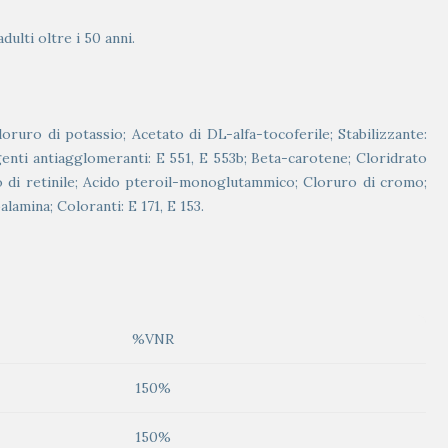
ulti oltre i 50 anni.
oruro di potassio; Acetato di DL-alfa-tocoferile; Stabilizzante:
enti antiagglomeranti: E 551, E 553b; Beta-carotene; Cloridrato
ato di retinile; Acido pteroil-monoglutammico; Cloruro di cromo;
lamina; Coloranti: E 171, E 153.
%VNR
150%
150%