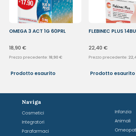
OMEGA 3 ACT 1G 60PRL
FLEBINEC PLUS 14B
18,90
€
22,40
€
Prezzo precedente:
18,90
€
Prezzo precedente:
22,
Prodotto esaurito
Prodotto esaurito
Naviga
Infanzia
Cosmetici
Animali
Integratori
Omeopati
Parafarmaci