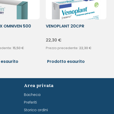
EX OMNIVEN 500
VENOPLANT 20CPR
22,30
€
edente:
15,50
€
Prezzo precedente:
22,30
€
 esaurito
Prodotto esaurito
Area privata
Bacheca
Preferiti
Storico ordini