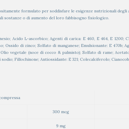
itamente formulato per soddisfare le esigenze nutrizionali degli ad
ali sostanze o di aumento del loro fabbisogno fisiologico.
nesio; Acido L-ascorbico; Agenti di carica: E 460, E 464, E 1200; Cl
; Ossido di zinco; Solfato di manganese; Emulsionante: E 470b; Ag
a; Olio vegetale (noce di cocco & palmisto); Solfato di rame; Acet
 sodio; Fillochinone; Antiossidante: E 321; Colecalciferolo; Cianocoba
 compressa
300 mcg
9 mg