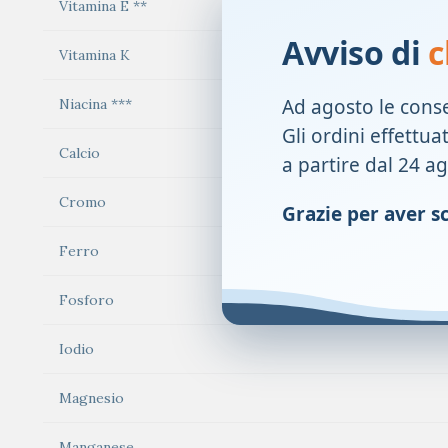
Vitamina E **
Avviso di
c
Vitamina K
Ad agosto le cons
Niacina ***
Gli ordini effettua
Calcio
a partire dal 24 a
Cromo
Grazie per aver sce
Ferro
Fosforo
Iodio
Magnesio
Manganese