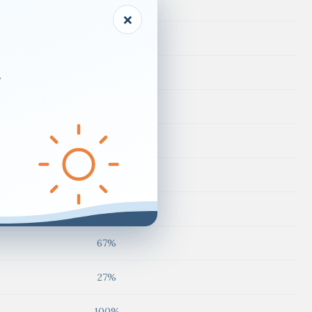
150%
×
40%
.
150%
20%
100%
15%
18%
67%
27%
100%