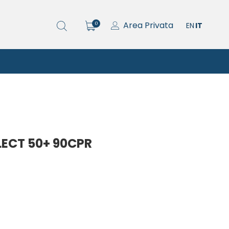
Area Privata
0
EN
IT
ECT 50+ 90CPR