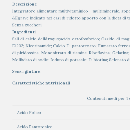
Descrizione
Integratore alimentare multivitaminico – multiminerale, appos
&Egrave indicato nei casi di ridotto apporto con la dieta di t
Senza zuccheri.
Ingredienti
Sali di calcio dell&rsquo;acido ortofosforico; Ossido di mag
E1202; Nicotinamide; Calcio D-pantotenato; Fumarato ferroso
di piridossina; Mononitrato di tiamina; Riboflavina; Gelatin
Molibdato di sodio; Ioduro di potassio; D-biotina; Selenato di
Senza
glutine
.
Caratteristiche nutrizionali
Contenuti medi per 1
Acido Folico
Acido Pantotenico