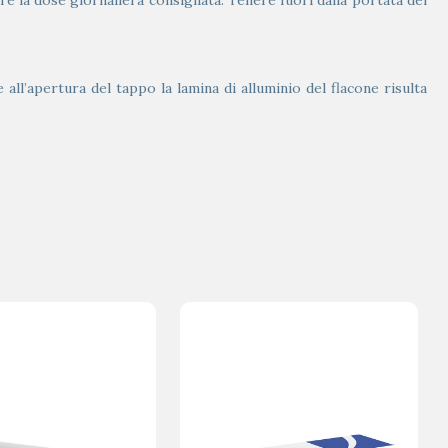
re la dose giornaliera consigliata. Tenere fuori dalla portata dei
l’apertura del tappo la lamina di alluminio del flacone risulta