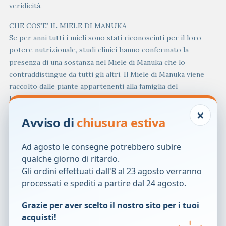
veridicità.
CHE COS’E’ IL MIELE DI MANUKA
Se per anni tutti i mieli sono stati riconosciuti per il loro
potere nutrizionale, studi clinici hanno confermato la
presenza di una sostanza nel Miele di Manuka che lo
contraddistingue da tutti gli altri. Il Miele di Manuka viene
raccolto dalle piante appartenenti alla famiglia del
Leptospermum, che conferiscono al miele un’alta
×
percentuale di metilgliossale, conosciuto come MGO. Dal
Avviso di
chiusura estiva
gusto ricco, questo miele così particolare proviene dalle
coste incontaminate dell’Australia dell’Est.
Ad agosto le consegne potrebbero subire
DA DOVE PROVIENE IL MIELE DI MANUKA?
qualche giorno di ritardo.
Pensavi che il Miele di Manuka provenisse dalla Nuova
Gli ordini effettuati dall'8 al 23 agosto verranno
Zelanda? Non sei l’unico. Il marketing ha fatto di tutto per
processati e spediti a partire dal 24 agosto.
divulgare informazioni circa l’unica provenienza del Miele di
Manuka dalla Nuova Zelanda. Niente di più errato! Infatti, il
Grazie per aver scelto il nostro sito per i tuoi
Miele di Manuka è prodotto sia in Nuova Zelanda che in
acquisti!