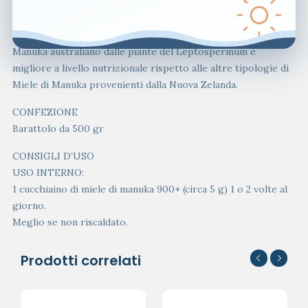
Australia. In Australia, per il clima più caldo, le api producono
un miele con una percentuale più alta di metilgliossale. Un
gruppo di ricerca di Brisbane ha dichiarato che il Miele di
Manuka australiano dalle piante del Leptospermum è
migliore a livello nutrizionale rispetto alle altre tipologie di
Miele di Manuka provenienti dalla Nuova Zelanda.
CONFEZIONE
Barattolo da 500 gr
CONSIGLI D’USO
USO INTERNO:
1 cucchiaino di miele di manuka 900+ (circa 5 g) 1 o 2 volte al
giorno.
Meglio se non riscaldato.
Prodotti correlati