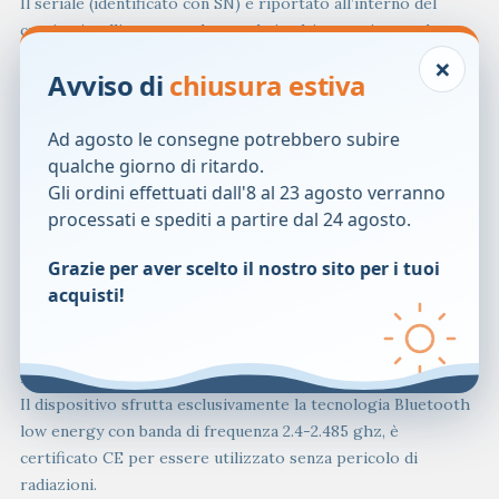
Il seriale (identificato con SN) è riportato all’interno del
cuscino intelligente e sul manuale in ultima pagina e sul
retro della confezione.
×
Avviso di
chiusura estiva
Come posso eliminare un cuscino intelligente?
All’interno del profilo, con “Rimuovi”, si cancellano
Ad agosto le consegne potrebbero subire
definitivamente le impostazioni e il cuscino intelligente
qualche giorno di ritardo.
relativo al profilo viene eliminato dalla APP. Per riutilizzare
Gli ordini effettuati dall'8 al 23 agosto verranno
il cuscino intelligente eliminato sarà necessario eseguire una
processati e spediti a partire dal 24 agosto.
nuova associazione e la creazione di un nuovo profilo.
Grazie per aver scelto il nostro sito per i tuoi
Come posso pulire il mio cuscino intelligente?
acquisti!
Il rivestimento esterno è sfoderabile e lavabile secondo le
istruzioni indicate sull’etichetta esterna.
Il sistema sprigiona radiazioni nocive per il bambino?
Il dispositivo sfrutta esclusivamente la tecnologia Bluetooth
low energy con banda di frequenza 2.4-2.485 ghz, è
certificato CE per essere utilizzato senza pericolo di
radiazioni.