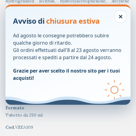
hydrogenated lecithin, hydroxyacetophenone, decylene
glycol, pentaerythrityl tetra-di-t-butyl
×
hydroxyhydrocinnamate, lactic acid, parfum. Senza vaselina,
Avviso di
chiusura estiva
siliconi, parabeni, fenossietanolo.
Ad agosto le consegne potrebbero subire
Modalit&agrave; d&rsquo;uso
qualche giorno di ritardo.
distribuire il prodotto sulla pelle del corpo massaggiando
Gli ordini effettuati dall'8 al 23 agosto verranno
con movimenti circolari fino a completo assorbimento.
processati e spediti a partire dal 24 agosto.
Avvertenze
Evitare il contatto con gli occhi. Tenere fuori dalla portata
Grazie per aver scelto il nostro sito per i tuoi
dei bambini. Uso esterno.
acquisti!
Conservazione
Validit&agrave; post-apertura: 6 mesi.
Formato
Tubetto da 250 ml.
Cod.
VZEA109