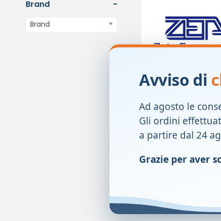
Brand
-
Brand
Avviso di
c
EUPHIDRA AMIDO CR
Ad agosto le cons
50ML
Gli ordini effettua
8,40
€
a partire dal 24 a
Prezzo precedente:
8,40
Grazie per aver sce
-
+
1