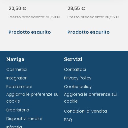
20,50
€
28,55
€
Prezzo precedente:
20,50
€
Prezzo precedente:
28,55
€
Prodotto esaurito
Prodotto esaurito
Naviga
Servizi
Cosmetici
Contattaci
Integratori
Privacy Policy
Parafarmaci
Cookie policy
Aggiorna le preferenze sui
Aggiorna le preferenze sui
cookie
cookie
Erboristeria
Condizioni di vendita
Dispositivi medici
FAQ
Infanzia