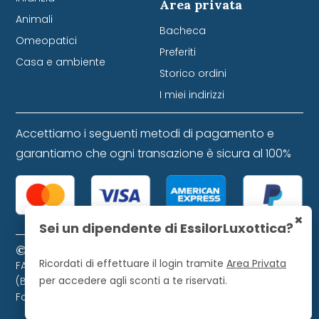
Area privata
Animali
Bacheca
Omeopatici
Preferiti
Casa e ambiente
Storico ordini
I miei indirizzi
Accettiamo i seguenti metodi di pagamento e
garantiamo che ogni transazione è sicura al 100%
×
Sei un dipendente di EssilorLuxottica?
© 2024 Farmacia Favretti S.r.l. P. IVA 01271120253
Ricordati di effettuare il login tramite
Area Privata
FARMACIA FAVRETTI S.R.L. Piazza Libertà, 9 - 32021 Agordo
per accedere agli sconti a te riservati.
(BL). Farmacista direttore iscritto all'Ordine dei
Farmacisti di Belluno, numero 728.