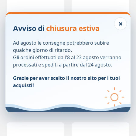
×
Avviso di
chiusura estiva
Ad agosto le consegne potrebbero subire
qualche giorno di ritardo.
Gli ordini effettuati dall'8 al 23 agosto verranno
CRINEVIT CREMA 150ML
DELTACRIN WNT SPR
processati e spediti a partire dal 24 agosto.
PHARCOS125ML
17,00
€
59,99
€
Grazie per aver scelto il nostro sito per i tuoi
acquisti!
Prezzo precedente:
17,00
€
Prezzo precedente:
59,99
€