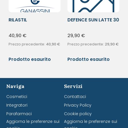
RILASTIL
DEFENCE SUN LATTE 30
HYDROTENSEUR CR
200ML
ANTIR
40,90
€
29,90
€
Prezzo precedente:
40,90
€
Prezzo precedente:
29,90
€
Prodotto esaurito
Prodotto esaurito
Naviga
Servizi
Cosmetici
Contattaci
Integratori
Privacy Policy
Parafarmaci
Cookie policy
Aggiorna le preferenze sui
Aggiorna le preferenze sui