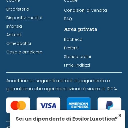
cookie
cookie
Erboristeria
Condizioni di vendita
Dispositivi medici
FAQ
Infanzia
Area privata
Animali
Bacheca
Omeopatici
Preferiti
Casa e ambiente
Storico ordini
I miei indirizzi
Accettiamo i seguenti metodi di pagamento e
garantiamo che ogni transazione è sicura al 100%
×
Sei un dipendente di EssilorLuxottica?
© 2024 Farmacia Favretti S.r.l. P. IVA 01271120253