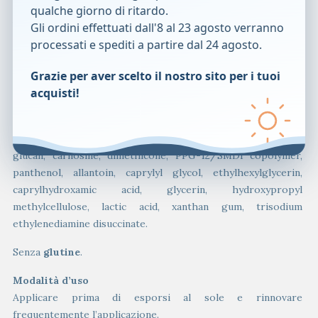
Componenti
qualche giorno di ritardo.
Aqua (water), diethylamino hydroxybenzoyl hexyl benzoate,
Gli ordini effettuati dall'8 al 23 agosto verranno
ethylhexyl methoxycinnamate, C12-15 alkyl benzoate,
processati e spediti a partire dal 24 agosto.
caprylic/capric triglyceride, dibutyl adipate, bis-
ethylhexyloxyphenol methoxyphenyl triazine, ethylhexyl
Grazie per aver scelto il nostro sito per i tuoi
triazone, pentylene glycol, triacontanyl PVP, aluminum starch
acquisti!
octenylsuccinate, dicaprylyl carbonate, poloxamer 407,
niacinamide, sodium stearoyl glutamate, lactobacillus
ferment, tocopheryl acetate, sodium carboxymethyl beta-
glucan, carnosine, dimethicone, PPG-12/SMDI copolymer,
panthenol, allantoin, caprylyl glycol, ethylhexylglycerin,
caprylhydroxamic acid, glycerin, hydroxypropyl
methylcellulose, lactic acid, xanthan gum, trisodium
ethylenediamine disuccinate.
Senza
glutine
.
Modalità d’uso
Applicare prima di esporsi al sole e rinnovare
frequentemente l’applicazione.