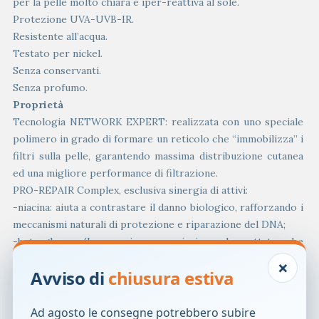
per la pelle molto chiara e iper-reattiva al sole.
Protezione UVA-UVB-IR.
Resistente all’acqua.
Testato per nickel.
Senza conservanti.
Senza profumo.
Proprietà
Tecnologia NETWORK EXPERT: realizzata con uno speciale
polimero in grado di formare un reticolo che “immobilizza” i
filtri sulla pelle, garantendo massima distribuzione cutanea
ed una migliore performance di filtrazione.
PRO-REPAIR Complex, esclusiva sinergia di attivi:
-niacina: aiuta a contrastare il danno biologico, rafforzando i
meccanismi naturali di protezione e riparazione del DNA;
-beta-glucano/L-carnosina: associazione brevettata che
stimola le naturali difese biologiche della pelle e contrasta
×
Avviso di
chiusura estiva
l’azione dei radicali liberi;
-vitamina E: azione antiossidante.
Ad agosto le consegne potrebbero subire