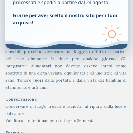
processati e spediti a partire dal 24 agosto.
preparazione. Aspettare che l’acqua risulti limpida e
trasparente prima di bere la soluzione.
Grazie per aver scelto il nostro sito per i tuoi
È possibile usare acqua a temperatura ambiente o fredda; in
acquisti!
tal caso il tempo di preparazione risulterà un po’ più lungo.
Avvertenze
Non eccedere rispetto alla dose suggerita. Nei soggetti
sensibili potrebbe verificarsi un leggero effetto lassativo,
nel caso diminuire la dose per qualche giorno. Gli
integratorl alimentari non devono essere intesi come
sostituti di una dieta variata, equilibrata e di uno stile di vita
sano. Tenere fuori dalla portata e dalla vista del bambini di
età inferiore ai 3 anni.
Conservazione
Conservare in luogo fresco e asciutto, al riparo dalla luce e
dal calore.
Validità a confezionamento integro: 36 mesi.
Formato