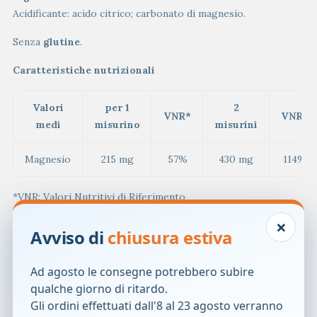
Acidificante: acido citrico; carbonato di magnesio.
Senza
glutine
.
Caratteristiche nutrizionali
Valori
per 1
2
VNR*
VNR*
medi
misurino
misurini
Magnesio
215 mg
57%
430 mg
114%
*VNR: Valori Nutritivi di Riferimento
×
Modalità d’uso
Avviso di
chiusura estiva
Per gli adulti, assumere 1 misurino 1 o 2 volte al giorno
secondo necessità.
Ad agosto le consegne potrebbero subire
Per i bambini dagli 11 ai 14 anni: 1 misurino al giorno.
qualche giorno di ritardo.
Sciogliere la polvere in un bicchiere di acqua (200 ml)
Gli ordini effettuati dall'8 al 23 agosto verranno
preferibilmente tiepida o calda per ridurre il tempo di