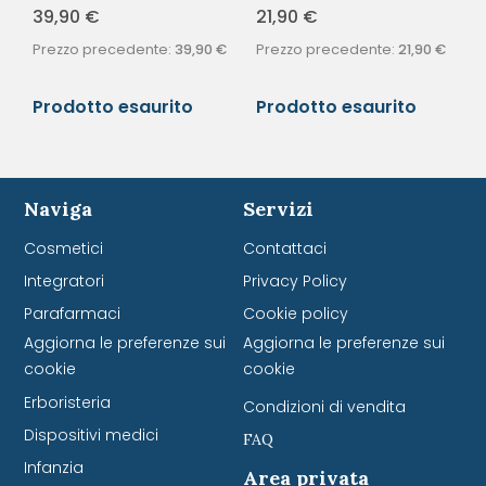
39,90
€
21,90
€
Prezzo precedente:
39,90
€
Prezzo precedente:
21,90
€
Prodotto esaurito
Prodotto esaurito
Naviga
Servizi
Cosmetici
Contattaci
Integratori
Privacy Policy
Parafarmaci
Cookie policy
Aggiorna le preferenze sui
Aggiorna le preferenze sui
cookie
cookie
Erboristeria
Condizioni di vendita
Dispositivi medici
FAQ
Infanzia
Area privata