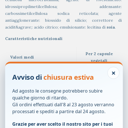
idrossipropilmetilcellulosa; addensante:
carbossimetilcellulosa sodica reticolata; agente
antiagglomerante: biossido di silicio; correttore di
acidit&agrave;: acido citrico; emulsionante: lecitina di
soia
.
Caratteristiche nutrizionali
Per 2 capsule
Valori medi
vegetali
×
Ananas estratto standardizzato
Avviso di
chiusura estiva
di stipiti
500 mg
-che fornisce: Bromelina (1.000
300 mg
Ad agosto le consegne potrebbero subire
GDU*)
qualche giorno di ritardo.
Gli ordini effettuati dall'8 al 23 agosto verranno
*GDU: Unit&agrave; di Dissoluzione della Gelatina.
processati e spediti a partire dal 24 agosto.
Modalit&agrave; d’uso
Grazie per aver scelto il nostro sito per i tuoi