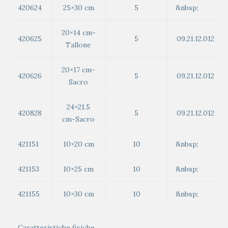
420624
25×30 cm
5
&nbsp;
20×14 cm-
420625
5
09.21.12.012
Tallone
20×17 cm-
420626
5
09.21.12.012
Sacro
24×21.5
420828
5
09.21.12.012
cm-Sacro
421151
10×20 cm
10
&nbsp;
421153
10×25 cm
10
&nbsp;
421155
10×30 cm
10
&nbsp;
Caratteristiche fisiche