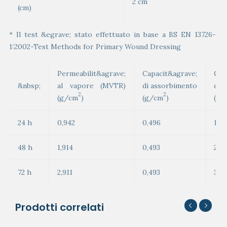
2 cm
(cm)
* Il test &egrave; stato effettuato in base a BS EN 13726-
1:2002-Test Methods for Primary Wound Dressing
Permeabilit&agrave;
Capacit&agrave;
Cap
&nbsp;
al vapore (MVTR)
di assorbimento
di 
2
2
(g/cm
)
(g/cm
)
(g/
24 h
0,942
0,496
1,43
48 h
1,914
0,493
2,4
72 h
2,911
0,493
3,4
Prodotti correlati