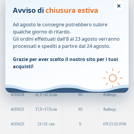
×
Tempo massimo di permanenza in situ: 7 giorni.
Avviso di
chiusura estiva
Codici disponibili e modalit&agrave; di presentazione/confe
Ad agosto le consegne potrebbero subire
qualche giorno di ritardo.
Unit&agrave;
Gli ordini effettuati dall'8 al 23 agosto verranno
Codifica
Codice
Misure
per
processati e spediti a partire dal 24 agosto.
ISO
confezione
Grazie per aver scelto il nostro sito per i tuoi
420804
8×8 cm
10
&nbsp;
acquisti!
420680
10×10 cm
10
09.21.12.003
420619
12,5×12,5cm
10
&nbsp;
420621
17,5×17,5cm
10
&nbsp;
420623
21×21 cm
5
09.21.12.006