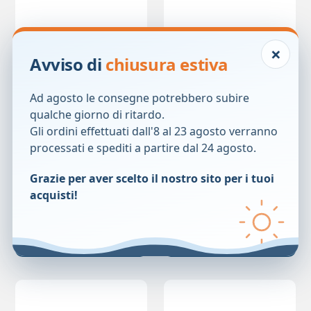
×
Avviso di
chiusura estiva
Ad agosto le consegne potrebbero subire
qualche giorno di ritardo.
Gli ordini effettuati dall'8 al 23 agosto verranno
BENDA CEROXMED
BENDA CEROXMED
processati e spediti a partire dal 24 agosto.
10X400CM
10X450CM
7,00
€
5,90
€
Grazie per aver scelto il nostro sito per i tuoi
acquisti!
Prezzo precedente:
7,00
€
Prezzo precedente:
5,90
€