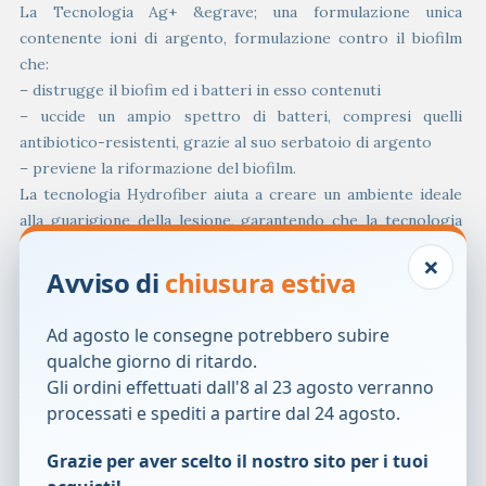
La Tecnologia Ag+ &egrave; una formulazione unica
contenente ioni di argento, formulazione contro il biofilm
che:
– distrugge il biofim ed i batteri in esso contenuti
– uccide un ampio spettro di batteri, compresi quelli
antibiotico-resistenti, grazie al suo serbatoio di argento
– previene la riformazione del biofilm.
La tecnologia Hydrofiber aiuta a creare un ambiente ideale
alla guarigione della lesione, garantendo che la tecnologia
Ag+ Technology lavori al meglio:
×
– blocca l’essudato in eccesso, i batteri e il biofilm per
Avviso di
chiusura estiva
ridurre al minimo le infezioni crociate e prevenire la
macerazione della cute perilesionale
Ad agosto le consegne potrebbero subire
– si microconforma al letto di lesione, mantenendo il giusto
qualche giorno di ritardo.
grado di umidit&agrave; ed eliminando gli spazi vuoti dove i
Gli ordini effettuati dall'8 al 23 agosto verranno
batteri potrebbero proliferare
processati e spediti a partire dal 24 agosto.
– interagisce con il letto di lesione formando un gel coesivo,
minimizzando il dolore durante il cambio medicazione.
Grazie per aver scelto il nostro sito per i tuoi
Avvertenze