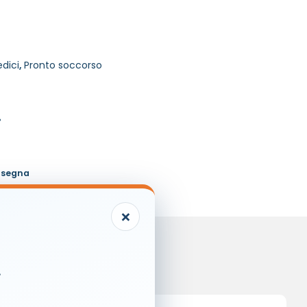
edici
,
Pronto soccorso
%
onsegna
×
.