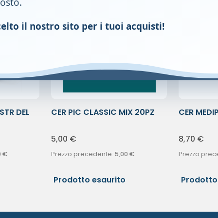
gosto.
lto il nostro sito per i tuoi acquisti!
STR DEL
CER PIC CLASSIC MIX 20PZ
CER MEDIP
3X75MM
5,00
€
8,70
€
0
€
Prezzo precedente:
5,00
€
Prezzo prec
Prodotto esaurito
Prodotto