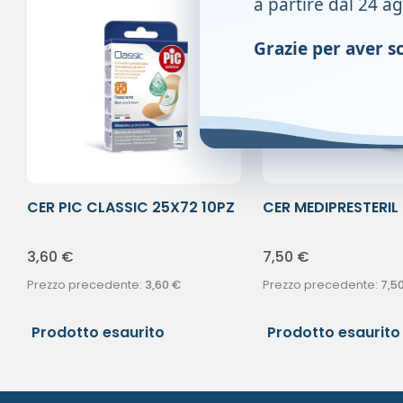
a partire dal 24 a
Grazie per aver sce
CER PIC CLASSIC 25X72 10PZ
CER MEDIPRESTERIL 
50X8
3,60
€
7,50
€
Prezzo precedente:
3,60
€
Prezzo precedente:
7,5
Prodotto esaurito
Prodotto esaurito