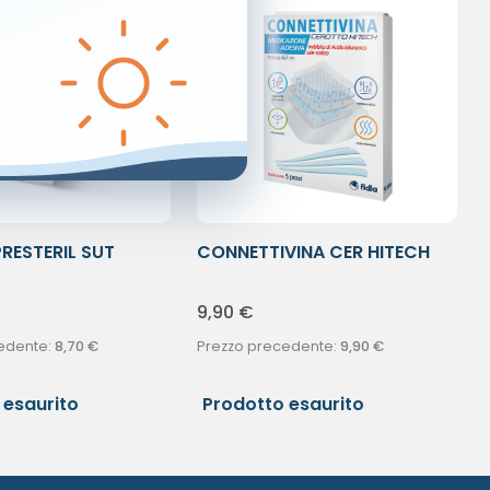
RESTERIL SUT
CONNETTIVINA CER HITECH
6X7
9,90
€
edente:
8,70
€
Prezzo precedente:
9,90
€
 esaurito
Prodotto esaurito