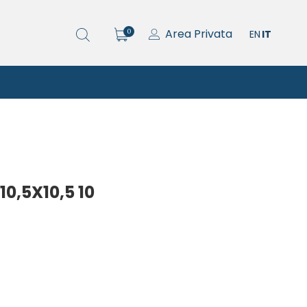
Area Privata
0
EN
IT
10,5X10,5 10