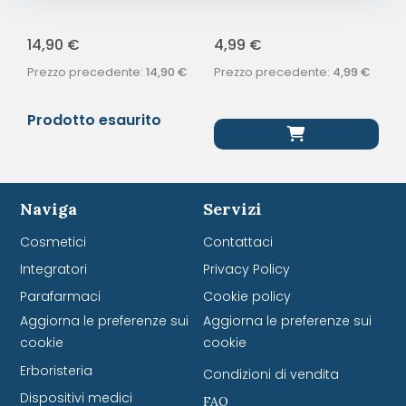
SPAZZ BATTERIA
M/MORB
14,90
€
4,99
€
Prezzo precedente:
14,90
€
Prezzo precedente:
4,99
€
Prodotto esaurito
Naviga
Servizi
Cosmetici
Contattaci
Integratori
Privacy Policy
Parafarmaci
Cookie policy
Aggiorna le preferenze sui
Aggiorna le preferenze sui
cookie
cookie
Erboristeria
Condizioni di vendita
Dispositivi medici
FAQ