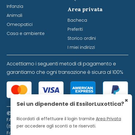
Infanzia
Area privata
Animali
Bacheca
Omeopatici
Preferiti
Casa e ambiente
Storico ordini
I miei indirizzi
Accettiamo i seguenti metodi di pagamento e
garantiamo che ogni transazione è sicura al 100%
×
Sei un dipendente di EssilorLuxottica?
© 2024 Farmacia Favretti S.r.l. P. IVA 01271120253
Ricordati di effettuare il login tramite
Area Privata
FARMACIA FAVRETTI S.R.L. Piazza Libertà, 9 - 32021 Agordo
per accedere agli sconti a te riservati.
(BL). Farmacista direttore iscritto all'Ordine dei
Farmacisti di Belluno, numero 728.