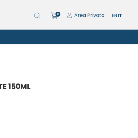
Area Privata
0
EN
IT
E 150ML