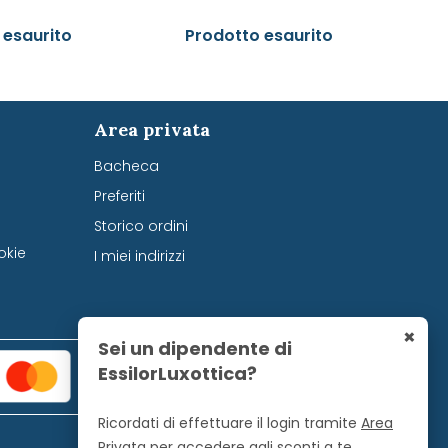
 esaurito
Prodotto esaurito
Area privata
Bacheca
Preferiti
Storico ordini
okie
I miei indirizzi
×
Sei un dipendente di
EssilorLuxottica?
Ricordati di effettuare il login tramite
Area
Privata
per accedere agli sconti a te