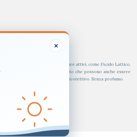
×
io capelluto.
fezione da funghi e batteri). I suoi attivi, come l’Acido Lattico,
.
ali lenisce le irritazioni e il prurito che possono anche essere
l rispetto del suo film idrolipidico protettivo. Senza profumo.
risciacquare.