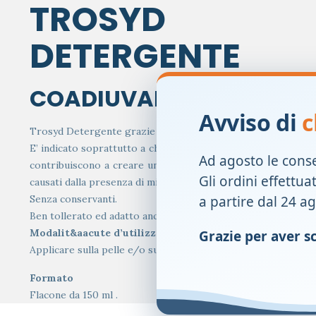
TROSYD
DETERGENTE
COADIUVANTE COSMETI
Avviso di
c
Trosyd Detergente grazie alla speciale formula shampoo-dete
E’ indicato soprattutto a chi frequenta piscine, strutture spo
Ad agosto le cons
contribuiscono a creare un ambiente sfavorevole alla prolife
Gli ordini effettua
causati dalla presenza di microrganismi. Grazie a tensioattivi
a partire dal 24 a
Senza conservanti.
Ben tollerato ed adatto anche ad uso frequente.
Modalit&aacute d’utilizzo
Grazie per aver sce
Applicare sulla pelle e/o sui capelli bagnati massaggiando fi
Formato
Flacone da 150 ml .