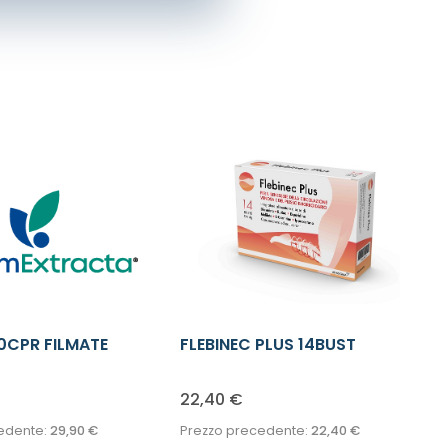
0CPR FILMATE
FLEBINEC PLUS 14BUST
22,40
€
edente:
29,90
€
Prezzo precedente:
22,40
€