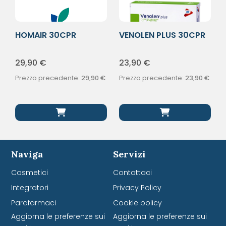
HOMAIR 30CPR
VENOLEN PLUS 30CPR
FILMATE
29,90
€
23,90
€
Prezzo precedente:
29,90
€
Prezzo precedente:
23,90
€
Naviga
Servizi
Cosmetici
Contattaci
Integratori
Privacy Policy
Parafarmaci
Cookie policy
Aggiorna le preferenze sui
Aggiorna le preferenze sui