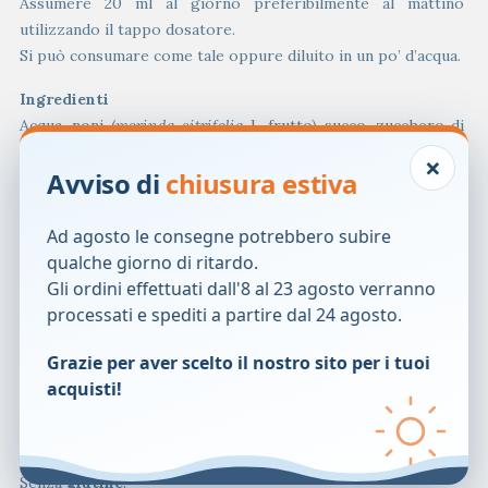
Assumere 20 ml al giorno preferibilmente al mattino
utilizzando il tappo dosatore.
Si può consumare come tale oppure diluito in un po’ d’acqua.
Ingredienti
Acqua, noni (
morinda citrifolia
l., frutto) succo, zucchero di
canna, eleuterococco (
eleutherococcus senticosus
maxim.)
×
Avviso di
chiusura estiva
radice estratto idroalcolico, rosmarino (
rosmarinus
officinalis
l.) giovani getti macerato glicerinato, ribes nero
(
ribes nigrum
l.) gemme macerato glicerinato, ginkgo biloba
Ad agosto le consegne potrebbero subire
(
ginkgo biloba
l.) foglie estratto idroalcolico, ginseng (
panax
qualche giorno di ritardo.
ginseng
c.a. meyer) radice estratto idroalcolico, iperico
Gli ordini effettuati dall'8 al 23 agosto verranno
(
hypericum perforatum
l.) erba con fiori estratto idroalcolico,
processati e spediti a partire dal 24 agosto.
melissa (
melissa officinalis
l.) foglie estratto idroalcolico,
Grazie per aver scelto il nostro sito per i tuoi
succo limpido di arancio; addensante: idrossi-propil-
acquisti!
metilcellulosa; genziana (
gentiana lutea
l.) radice estratto
idroalcolico, aroma; conservanti: sorbato di potassio,
benzoato di sodio; edulcorante: glicosidi steviolici.
Senza
glutine
.