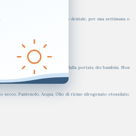
.
ve;, preferibilmente dopo l’igiene dentale, per una settimana o
a sulla confezione. Tenere fuori dalla portata dei bambini. Non
to secco, Pantenolo, Acqua, Olio di ricino idrogenato etossilato,