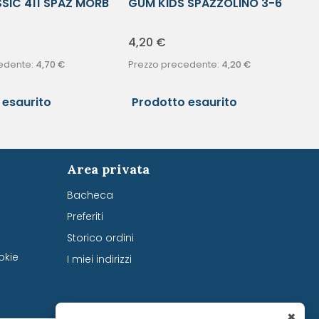
SIC 411 SPAZ MORB
GUM KIDS SPAZZOLINO 3-6
ANNI
4,20
€
edente:
4,70
€
Prezzo precedente:
4,20
€
 esaurito
Prodotto esaurito
Area privata
Bacheca
Preferiti
Storico ordini
okie
I miei indirizzi
×