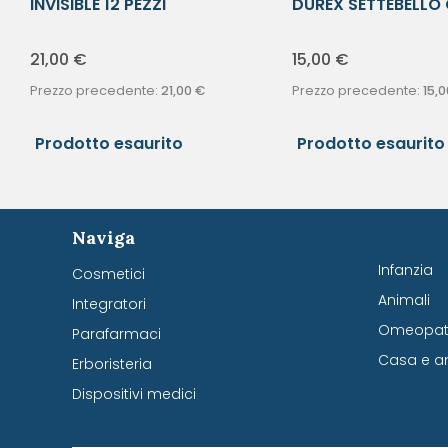
INVISIBLE 12 PEZZI
DUREX SETTEBELLO
12PZ
21,00
€
15,00
€
Prezzo precedente:
21,00
€
Prezzo precedente:
15,0
Prodotto esaurito
Prodotto esaurito
Naviga
Infanzia
Cosmetici
Animali
Integratori
Omeopati
Parafarmaci
Casa e a
Erboristeria
Dispositivi medici