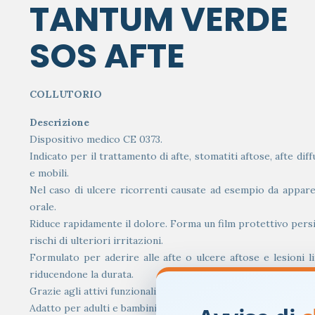
TANTUM VERDE
SOS AFTE
COLLUTORIO
Descrizione
Dispositivo medico CE 0373.
Indicato per il trattamento di afte, stomatiti aftose, afte di
e mobili.
Nel caso di ulcere ricorrenti causate ad esempio da apparec
orale.
Riduce rapidamente il dolore. Forma un film protettivo persis
rischi di ulteriori irritazioni.
Formulato per aderire alle afte o ulcere aftose e lesioni l
riducendone la durata.
Grazie agli attivi funzionali contenuti, favorisce la cicatrizz
Adatto per adulti e bambini, dagli 8 anni in su.