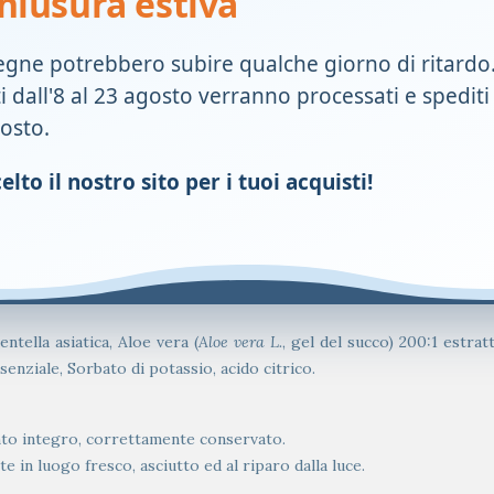
hiusura estiva
egne potrebbero subire qualche giorno di ritardo
i prodotto 2-3 volte al giorno o pi&ugrave;, secondo necessit&agra
ti dall'8 al 23 agosto verranno processati e spediti
lmeno 30 secondi. Il prodotto &egrave; pronto all’uso.
gosto.
 bere per almeno un’ora dopo l’applicazione.
lto il nostro sito per i tuoi acquisti!
onenti. Non utilizzare il prodotto dopo la data di scadenza indicat
integro.
ntella asiatica, Aloe vera (
Aloe vera L.
, gel del succo) 200:1 estrat
enziale, Sorbato di potassio, acido citrico.
ento integro, correttamente conservato.
in luogo fresco, asciutto ed al riparo dalla luce.