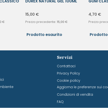
 CLASSICO
DUREX NATURAL GEL 100ML
GUM CLAS
MSL
REG
15,00
€
4,70
€
0
€
Prezzo precedente:
15,00
€
Prezzo prec
Prodotto esaurito
Prodotto
Servizi
Contattaci
Privacy Policy
ci
Cookie policy
mbiente
Aggiorna le preferenze sui co
Condizioni di vendita
FAQ