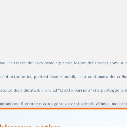
ffuse, irritazioni del cavo orale e piccole lesioni della bocca come q
chi ortodontici, protesi fisse e mobili, l’uso continuato del collu
tente della durata di 6 ore ad “effetto barriera” che protegge le le
imitandone il contatto con agenti esterni, stimoli chimici, meccani
azione delle lesioni accelerando il processo di guarigione. Riduce il 