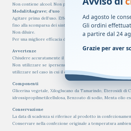
Avviso di
c
Non contiene alcool. Non provoca bruciore.
Modalit&agrave; d’uso
Ad agosto le cons
Agitare prima dell’uso. Effettuare uno sciacquo con 10 ml d
Gli ordini effettua
fino alla scomparsa dei sintomi. Effettuare lo sciacquo per a
Non diluire.
a partire dal 24 a
Per una migliore efficacia del prodotto, non mangiare e non
Grazie per aver sce
Avvertenze
Chiudere accuratamente il flacone dopo l’uso.
Non utilizzare se ipersensibili o allergici ad uno dei comp
utilizzare nel caso in cui il confezionamento non si presenti 
Componenti
Glicerina vegetale, Xiloglucano da Tamarindo, Eterosidi di Ce
idrossipropilmetilcellulosa, Benzoato di sodio, Menta olio ess
Conservazione
La data di scadenza si riferisce al prodotto in confezionam
Conservare nella confezione originale a temperatura ambiente 