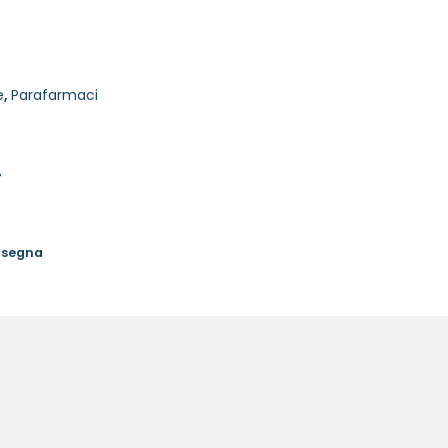
e
,
Parafarmaci
%
onsegna