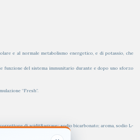
olare e al normale metabolismo energetico, e di potassio, che
le funzione del sistema immunitario durante e dopo uno sforzo
rmulazione “Fresh”.
 correttore di acidit&agrave;: sodio bicarbonato; aroma, sodio L-