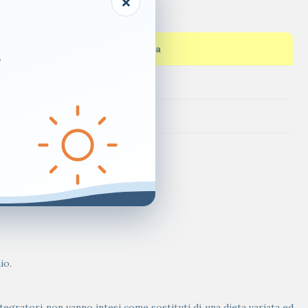
×
% VNR*/busta
.
30
100
100
io.
tegratori non vanno intesi come sostituti di una dieta variata ed