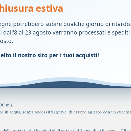
hiusura estiva
Per 2 buste
egne potrebbero subire qualche giorno di ritardo
ti dall'8 al 23 agosto verranno processati e spediti
600 mg
gosto.
375 mg
lto il nostro sito per i tuoi acquisti!
80 mg
00 ml).
 in acqua, senza necessit&agrave; di essere agitato con un cucchia
alla portata dei bambini al di sotto dei 3 anni di et&agrave;. Gli in