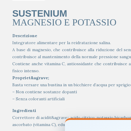
SUSTENIUM
MAGNESIO E POTASSIO
Descrizione
Integratore alimentare per la reidratazione salina.
A base di magnesio, che contribuisce alla riduzione del se
contribuisce al mantenimento della normale pressione sangu
Contiene anche vitamina C, antiossidante che contribuisce
fisico intenso.
Propriet&agrave;
Basta versare una bustina in un bicchiere d’acqua per sprigio
– Non contiene sostanze dopanti
– Senza coloranti artificiali
Ingredienti
Correttore di acidit&agrave;: acido citrico; potassio bicarbo
ascorbato (vitamina C), edulcoranti: sucralosio, acesulfame K