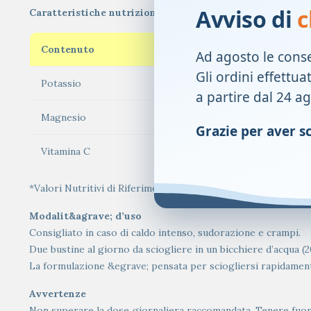
Avviso di
c
Caratteristiche nutrizionali
Contenuto
Ad agosto le cons
Gli ordini effettua
Potassio
a partire dal 24 a
Magnesio
Grazie per aver sce
Vitamina C
*Valori Nutritivi di Riferimento
Modalit&agrave; d’uso
Consigliato in caso di caldo intenso, sudorazione e crampi.
Due bustine al giorno da sciogliere in un bicchiere d’acqua (2
La formulazione &egrave; pensata per sciogliersi rapidamente
Avvertenze
Non superare la dose giornaliera raccomandata. Tenere fuori d