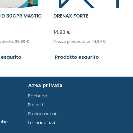
ID 30CPR MASTIC
DRENAX FORTE
MICROCIRCOLO TOT
14,90
€
edente:
39,90
€
Prezzo precedente:
14,90
€
 esaurito
Prodotto esaurito
Area privata
Bacheca
Preferiti
Storico ordini
okie
I miei indirizzi