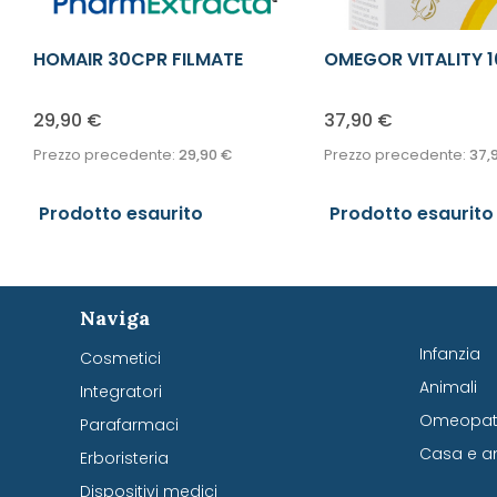
HOMAIR 30CPR FILMATE
OMEGOR VITALITY 
90CPS
29,90
€
37,90
€
Prezzo precedente:
29,90
€
Prezzo precedente:
37,
Prodotto esaurito
Prodotto esaurito
Naviga
Infanzia
Cosmetici
Animali
Integratori
Omeopati
Parafarmaci
Casa e a
Erboristeria
Dispositivi medici