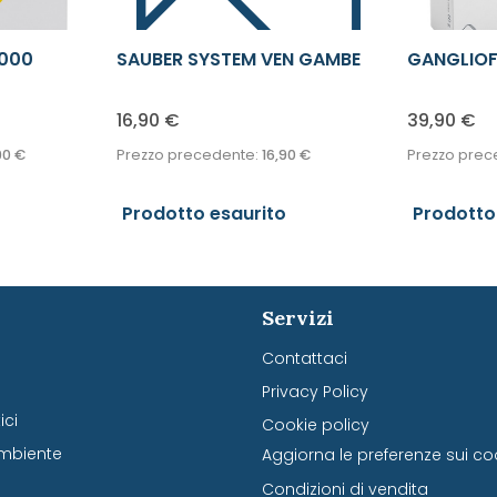
1000
SAUBER SYSTEM VEN GAMBE
GANGLIOF
30STIC
16,90
€
39,90
€
90
€
Prezzo precedente:
16,90
€
Prezzo prec
Prodotto esaurito
Prodotto
Servizi
Contattaci
Privacy Policy
ci
Cookie policy
mbiente
Aggiorna le preferenze sui co
Condizioni di vendita