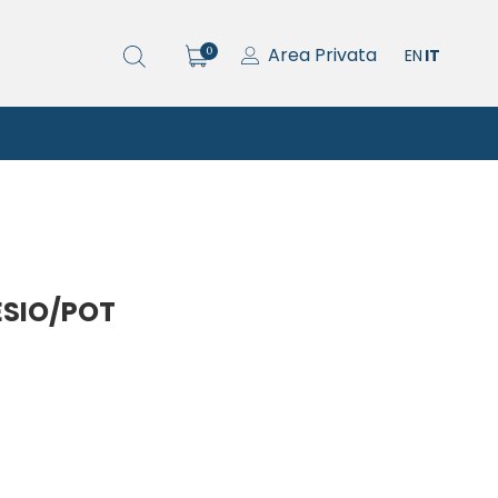
Area Privata
0
EN
IT
SIO/POT