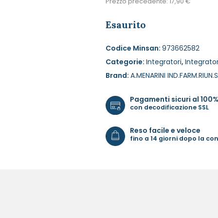
Prezzo precedente:
17,90
€
Esaurito
Codice Minsan:
973662582
Categorie:
Integratori
,
Integrator
Brand:
A.MENARINI IND.FARM.RIUN.S
Pagamenti sicuri al 100
con decodificazione SSL
Reso facile e veloce
fino a 14 giorni dopo la c