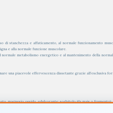
nso di stanchezza e affaticamento, al normale funzionamento musc
igna e alla normale funzione muscolare.
 al normale metabolismo energetico e al mantenimento della norma
nare una piacevole effervescenza dissetante grazie all’esclusiva fo
nato, magnesio ossido, edulcorante: sorbitolo (da mais o frumento);
; acido L-ascorbico (vitamina C); colorante: betacarotene.