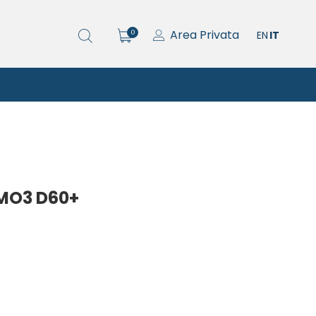
Area Privata
0
EN
IT
MO3 D60+