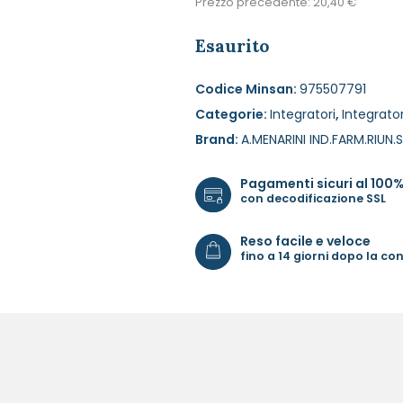
Prezzo precedente:
20,40
€
Esaurito
Codice Minsan:
975507791
Categorie:
Integratori
,
Integrator
Brand:
A.MENARINI IND.FARM.RIUN.S
Pagamenti sicuri al 100
con decodificazione SSL
Reso facile e veloce
fino a 14 giorni dopo la c