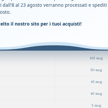
ti dall'8 al 23 agosto verranno processati e spediti
1,1 mg
gosto.
1 mg
lto il nostro sito per i tuoi acquisti!
720 mcg
200 mcg
105 mcg
50 mcg
45 mcg
40 mcg
5 mcg