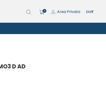
Area Privata
0
EN
IT
MO3 D AD