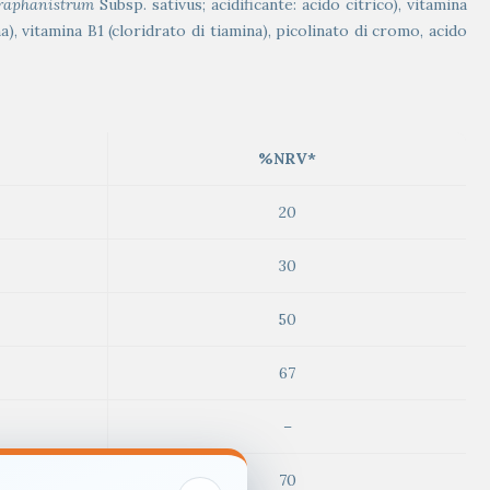
raphanistrum
Subsp. sativus; acidificante: acido citrico), vitamina
a), vitamina B1 (cloridrato di tiamina), picolinato di cromo, acido
%NRV*
20
30
50
67
–
70