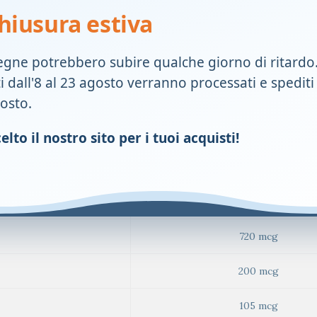
hiusura estiva
6 mg
egne potrebbero subire qualche giorno di ritardo
11 mg
ti dall'8 al 23 agosto verranno processati e spediti
1,4 mg
gosto.
1,4 mg
lto il nostro sito per i tuoi acquisti!
1,1 mg
1 mg
720 mcg
200 mcg
105 mcg