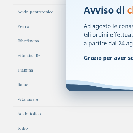
Avviso di
c
Acido pantotenico
Ad agosto le cons
Ferro
Gli ordini effettua
Riboflavina
a partire dal 24 a
Vitamina B6
Grazie per aver sce
Tiamina
Rame
Vitamina A
Acido folico
Iodio