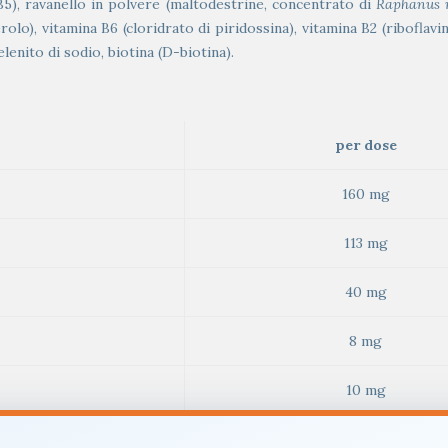
B5), ravanello in polvere (maltodestrine, concentrato di
Raphanus 
rolo), vitamina B6 (cloridrato di piridossina), vitamina B2 (riboflavin
enito di sodio, biotina (D-biotina).
per dose
160 mg
113 mg
40 mg
8 mg
10 mg
7 mg