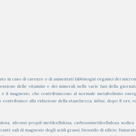
to in caso di carenze o di aumentati fabbisogni organici dei micron
cessione delle vitamine e dei minerali nelle varie fasi della giorn
e il magnesio, che contribuiscono al normale metabolismo energet
 ferro contribuisce alla riduzione della stanchezza; infine, dopo 8 or
llulosa, idrossi-propil-metilcellulosa, carbossimetilcellulosa sodic
nti: sali di magnesio degli acidi grassi, biossido di silicio; fumarat