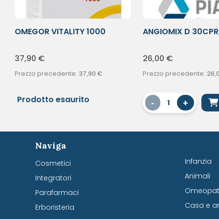
OMEGOR VITALITY 1000
ANGIOMIX D 30CPR
90CPS
37,90
€
26,00
€
Prezzo precedente:
37,90
€
Prezzo precedente:
26,
Prodotto esaurito
-
+
1
Naviga
Infanzia
Cosmetici
Animali
Integratori
Omeopati
Parafarmaci
Casa e a
Erboristeria