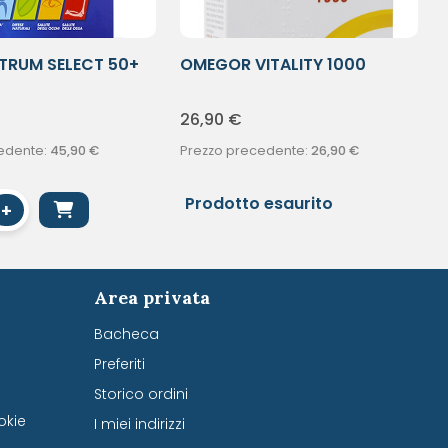
TRUM SELECT 50+
OMEGOR VITALITY 1000
60CPS MOL
26,90
€
edente:
45,90
€
Prezzo precedente:
26,90
€
Prodotto esaurito
+
Area privata
Bacheca
Preferiti
Storico ordini
okie
I miei indirizzi