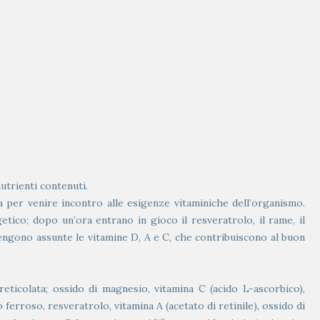
utrienti contenuti.
ata per venire incontro alle esigenze vitaminiche dell’organismo.
ico; dopo un’ora entrano in gioco il resveratrolo, il rame, il
e, vengono assunte le vitamine D, A e C, che contribuiscono al buon
a reticolata; ossido di magnesio, vitamina C (acido L-ascorbico),
o ferroso, resveratrolo, vitamina A (acetato di retinile), ossido di