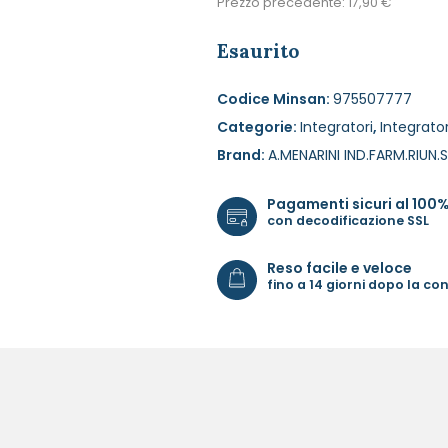
Prezzo precedente:
17,90
€
Esaurito
Codice Minsan:
975507777
Categorie:
Integratori
,
Integrator
Brand:
A.MENARINI IND.FARM.RIUN.S
Pagamenti sicuri al 100
con decodificazione SSL
Reso facile e veloce
fino a 14 giorni dopo la c