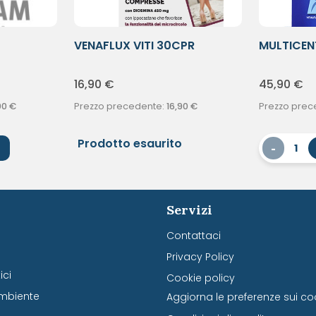
VENAFLUX VITI 30CPR
MULTICEN
90CPR
16,90
€
45,90
€
00
€
Prezzo precedente:
16,90
€
Prezzo prec
Prodotto esaurito
-
1
Servizi
Contattaci
Privacy Policy
ci
Cookie policy
mbiente
Aggiorna le preferenze sui co