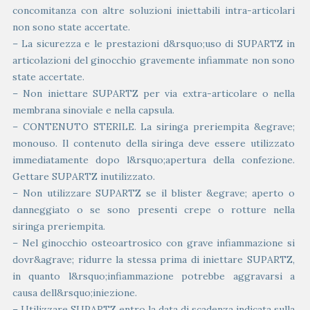
concomitanza con altre soluzioni iniettabili intra-articolari
non sono state accertate.
– La sicurezza e le prestazioni d&rsquo;uso di SUPARTZ in
articolazioni del ginocchio gravemente infiammate non sono
state accertate.
– Non iniettare SUPARTZ per via extra-articolare o nella
membrana sinoviale e nella capsula.
– CONTENUTO STERILE. La siringa preriempita &egrave;
monouso. Il contenuto della siringa deve essere utilizzato
immediatamente dopo l&rsquo;apertura della confezione.
Gettare SUPARTZ inutilizzato.
– Non utilizzare SUPARTZ se il blister &egrave; aperto o
danneggiato o se sono presenti crepe o rotture nella
siringa preriempita.
– Nel ginocchio osteoartrosico con grave infiammazione si
dovr&agrave; ridurre la stessa prima di iniettare SUPARTZ,
in quanto l&rsquo;infiammazione potrebbe aggravarsi a
causa dell&rsquo;iniezione.
– Utilizzare SUPARTZ entro la data di scadenza indicata sulla