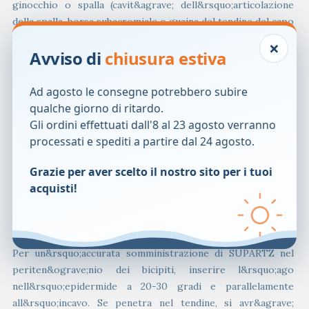
ginocchio o spalla (cavit&agrave; dell&rsquo;articolazione
della spalla, borsa subacromiale o guaina del tendine del capo
lungo del bicipite brachiale). Se il trattamento viene
×
Avviso di
chiusura estiva
somministrato in entrambe le ginocchia o spalle, usare una
siringa diversa di SUPARTZ per ciascun ginocchio o spalla.
Per eseguire iniezioni nella cavit&agrave; articolare del
Ad agosto le consegne potrebbero subire
ginocchio, inserire l&rsquo;ago nell&rsquo;articolazione in
qualche giorno di ritardo.
direzione orizzontale o leggermente inclinato verso il
Gli ordini effettuati dall'8 al 23 agosto verranno
basso, nello spazio tra la rotula e il femore. Mentre
processati e spediti a partire dal 24 agosto.
l&rsquo;ago penetra nella capsula articolare non &egrave;
Grazie per aver scelto il nostro sito per i tuoi
inusuale percepire una certa resistenza.
acquisti!
Nell&rsquo;articolazione scapolo-omerale, l&rsquo;ago
&egrave; solitamente inserito agevolmente dal lato
anteriore, ma &egrave; adottato anche l&rsquo;approccio
posteriore o quello laterale.
Per un&rsquo;accurata somministrazione di SUPARTZ nel
periten&ograve;nio dei bicipiti, inserire l&rsquo;ago
nell&rsquo;epidermide a 20-30 gradi e parallelamente
all&rsquo;incavo. Se penetra nel tendine, si avr&agrave;