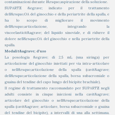
contaminazioni durante l&rsquo;aspirazione della soluzione.
SUPARTZ &egrave; indicato per il trattamento
dell&rsquo;OA del ginocchio e della periartrite della spalla, e
ha lo scopo di migliorare il movimento
dell&rsquo;articolazione, integrando la
viscoelasticit&agrave; del liquido sinoviale, e di ridurre il
dolore nell&rsquo;OA del ginocchio e nella periartrite della
spalla.
Modalit&agrave; d’uso
La posologia &egrave; di 2,5 mL (una siringa) per
articolazione del ginocchio iniettati per via intra-articolare
o nell&rsquo;articolazione della spalla (cavit&agrave;
dell&rsquo;articolazione della spalla, borsa subacromiale o
guaina del tendine del capo lungo del bicipite brachiale).
Il regime di trattamento raccomandato per SUPARTZ negli
adulti consiste in cinque iniezioni nella cavit&agrave;
articolare del ginocchio o nell&rsquo;articolazione della
spalla (cavit&agrave; articolare, borsa subacromiale o guaina
del tendine del bicipite), a intervalli di una alla settimana.