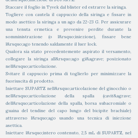
Staccare il foglio in Tyvek dal blister ed estrarre la siringa.
Togliere con cautela il cappuccio della siringa e fissare in
modo asettico la siringa a un ago da 22-23 G. Per assicurare
una tenuta ermetica e prevenire perdite durante la
somministrazione (o l&rsquo;iniezione), fissare bene
l&rsquo;ago tenendo saldamente il luer lock.
Qualora sia stato precedentemente aspirato il versamento,
collegare la siringa all&rsquo;ago gi&agrave; posizionato
nell&rsquo;articolazione.
Svitare il cappuccio prima di toglierlo per minimizzare la
fuoriuscita di prodotto.
Iniettare SUPARTZ nell&rsquo;articolazione del ginocchio o
nell&rsquo;articolazione della spalla (cavit&agrave;
dell&rsquo;articolazione della spalla, borsa subacromiale o
guaina del tendine del capo lungo del bicipite brachiale)
attraverso l&rsquo;ago usando una tecnica di iniezione
asettica.
Iniettare l&rsquo;intero contenuto, 2,5 mL di SUPARTZ, nel