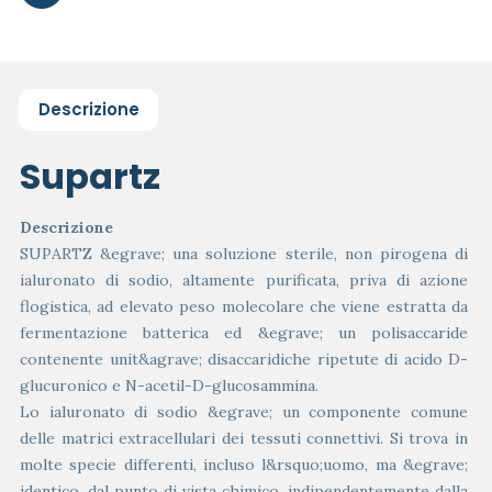
Descrizione
Supartz
Descrizione
SUPARTZ &egrave; una soluzione sterile, non pirogena di
ialuronato di sodio, altamente purificata, priva di azione
flogistica, ad elevato peso molecolare che viene estratta da
fermentazione batterica ed &egrave; un polisaccaride
contenente unit&agrave; disaccaridiche ripetute di acido D-
glucuronico e N-acetil-D-glucosammina.
Lo ialuronato di sodio &egrave; un componente comune
delle matrici extracellulari dei tessuti connettivi. Si trova in
molte specie differenti, incluso l&rsquo;uomo, ma &egrave;
identico, dal punto di vista chimico, indipendentemente dalla