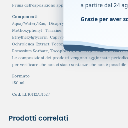
a partire dal 24 a
Prima dell’esposizione applicare il prodotto sul corpo. Ripe
Componenti
Grazie per aver sce
Aqua/Water/Eau, Dicaprylyl Carbonate, Glycerin, Alcohol
Methoxyphenyl Triazine, Propanediol, Caprylic/Capric 
Ethylhexylglycerin, Caprylyl Glycol, Potassium Cetyl Pho
Ochroleuca Extract, Tocopheryl Acetate, Melanin, Sodium Gl
Potassium Sorbate, Tocopherol, Phenoxyethanol, Biosacchari
Le composizioni dei prodotti vengono aggiornate periodicamen
per verificare che non ci siano sostanze che non è possibile u
Formato
150 ml
Cod.
LL10112A31527
Prodotti correlati