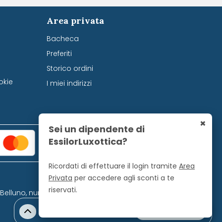
Area privata
Bacheca
Preferiti
Storico ordini
okie
I miei indirizzi
×
Sei un dipendente di
EssilorLuxottica?
Ricordati di effettuare il login tramite
Area
Privata
per accedere agli sconti a te
riservati.
i Belluno, numero 728.
0 Prodotti 0 €
Vai al carrello