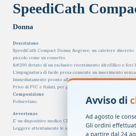
SpeediCath Compa
Donna
Descrizione
SpeediCath Compact Donna &egrave; un catetere discreto e f
piccolo come un rossetto.
&#200 dotato di un esclusivo rivestimento idrofillico e fori 
L’impugnatura di facile presa consente un inserimento senza 
Immediatamente pronto all’uso grazie all’esclusivo rivestimen
Privo di PVC e ftalati, per garantire una protezione totale de
Composizione
Avviso di
c
Poliuretano.
Avvertenze
Ad agosto le cons
E’ un dispositivo medico CE.
Gli ordini effettua
Leggere attentamente le avvertenze o le istruzioni per l’uso
a partire dal 24 a