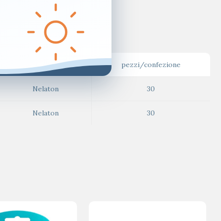
tipo di punta
pezzi/confezione
Nelaton
30
Nelaton
30