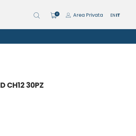
Area Privata
0
EN
IT
D CH12 30PZ