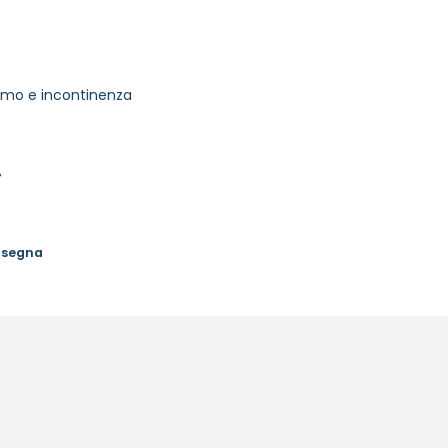
timo e incontinenza
%
onsegna