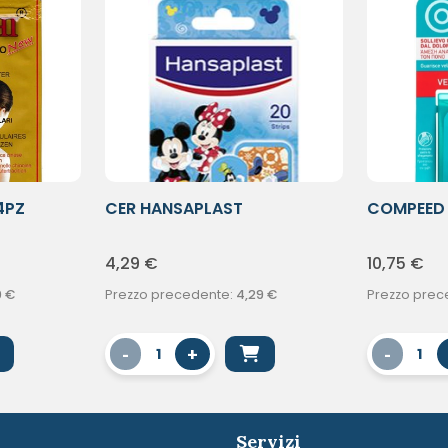
4PZ
CER HANSAPLAST
COMPEED 
MICKEY/FRIEN20P
5PZ
4,29
€
10,75
€
0
€
Prezzo precedente:
4,29
€
Prezzo prec
-
+
-
1
1
Servizi