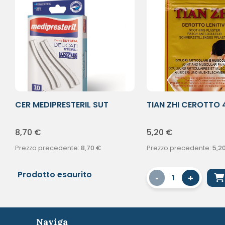
CER MEDIPRESTERIL SUT
TIAN ZHI CEROTTO 
3X75MM
8,70
€
5,20
€
Prezzo precedente:
8,70
€
Prezzo precedente:
5,2
Prodotto esaurito
-
+
1
Naviga