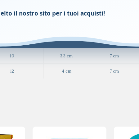
alore.
lto il nostro sito per i tuoi acquisti!
harriere (CH)
diametro
lunghezza
10
3,3 cm
7 cm
12
4 cm
7 cm