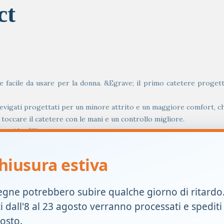
ct
acile da usare per la donna. &Egrave; il primo catetere progetta
levigati progettati per un minore attrito e un maggiore comfort, ch
toccare il catetere con le mani e un controllo migliore.
to idrofillico.
lla salute e ridurre al minimo l’impatto ambientale.
hiusura estiva
egne potrebbero subire qualche giorno di ritardo
ti dall'8 al 23 agosto verranno processati e spediti
.
gosto.