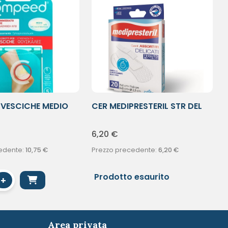
VESCICHE MEDIO
CER MEDIPRESTERIL STR DEL
50X6
6,20
€
edente:
10,75
€
Prezzo precedente:
6,20
€
Prodotto esaurito
+
Area privata