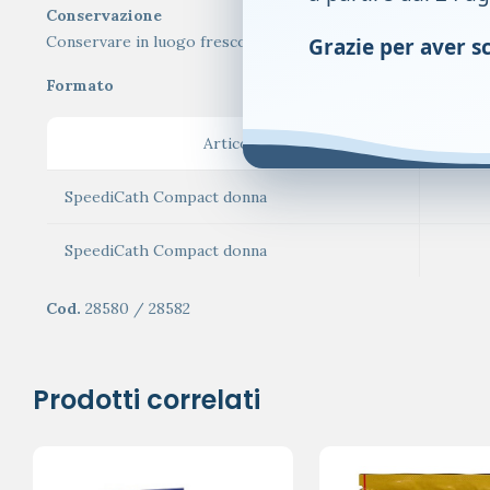
Conservazione
Conservare in luogo fresco ed asciutto, lontano da fonti di c
Grazie per aver sce
Formato
Articolo
c
SpeediCath Compact donna
SpeediCath Compact donna
Cod.
28580 / 28582
Prodotti correlati