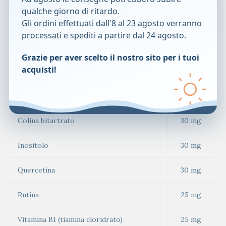
qualche giorno di ritardo.
Potassio (aminoato complesso)
50 mg
Gli ordini effettuati dall'8 al 23 agosto verranno
processati e spediti a partire dal 24 agosto.
Niacinamide
40 mg
Grazie per aver scelto il nostro sito per i tuoi
acquisti!
Bromelina (da frutto di ananas)
12 mg
Papaina (da frutto di papaia)
30 mg
Colina bitartrato
30 mg
Inositolo
30 mg
Quercetina
30 mg
Rutina
25 mg
Vitamina B1 (tiamina cloridrato)
25 mg