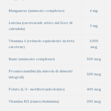
Manganese (aminoato complesso)
4 mg
Luteina (carotenoide attivo dal fiore di
3 mg
calendula)
Vitamina A (retinolo equivalente da beta
1.000
carotene)
mcg
Rame (aminoato complesso)
500 mcg
Proantocianidini (da miscela di alimenti
500 mcg
integrali)
Folato (L-5- metiltetraidrofolato)
400 mcg
Vitamina B12 (cianocobalamina)
200 mcg