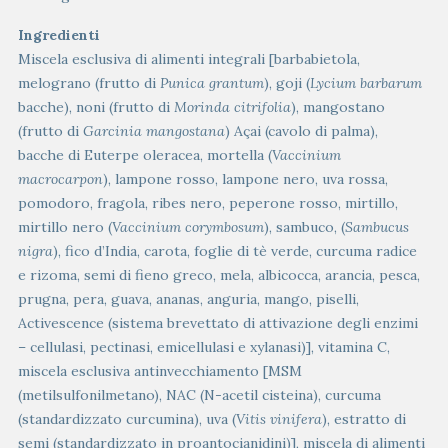
Ingredienti
Miscela esclusiva di alimenti integrali [barbabietola,
melograno (frutto di
Punica grantum
), goji (
Lycium barbarum
bacche), noni (frutto di
Morinda citrifolia
), mangostano
(frutto di
Garcinia mangostana
) Açai (cavolo di palma),
bacche di Euterpe oleracea, mortella (
Vaccinium
macrocarpon
), lampone rosso, lampone nero, uva rossa,
pomodoro, fragola, ribes nero, peperone rosso, mirtillo,
mirtillo nero (
Vaccinium corymbosum
), sambuco, (
Sambucus
nigra
), fico d’India, carota, foglie di tè verde, curcuma radice
e rizoma, semi di fieno greco, mela, albicocca, arancia, pesca,
prugna, pera, guava, ananas, anguria, mango, piselli,
Activescence (sistema brevettato di attivazione degli enzimi
– cellulasi, pectinasi, emicellulasi e xylanasi)], vitamina C,
miscela esclusiva antinvecchiamento [MSM
(metilsulfonilmetano), NAC (N-acetil cisteina), curcuma
(standardizzato curcumina), uva (
Vitis vinifera
), estratto di
semi (standardizzato in proantocianidini)], miscela di alimenti