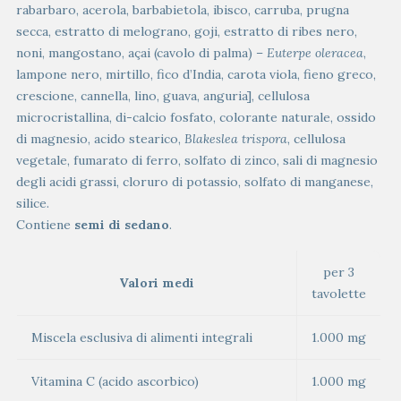
rabarbaro, acerola, barbabietola, ibisco, carruba, prugna
secca, estratto di melograno, goji, estratto di ribes nero,
noni, mangostano, açai (cavolo di palma) –
Euterpe oleracea
,
lampone nero, mirtillo, fico d’India, carota viola, fieno greco,
crescione, cannella, lino, guava, anguria], cellulosa
microcristallina, di-calcio fosfato, colorante naturale, ossido
di magnesio, acido stearico,
Blakeslea trispora
, cellulosa
vegetale, fumarato di ferro, solfato di zinco, sali di magnesio
degli acidi grassi, cloruro di potassio, solfato di manganese,
silice.
Contiene
semi di sedano
.
per 3
Valori medi
tavolette
Miscela esclusiva di alimenti integrali
1.000 mg
Vitamina C (acido ascorbico)
1.000 mg