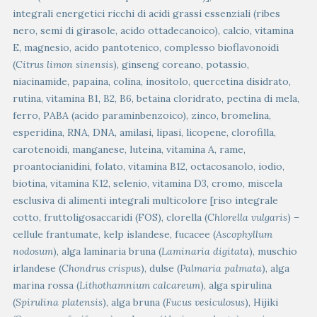
integrali energetici ricchi di acidi grassi essenziali (ribes
nero, semi di girasole, acido ottadecanoico), calcio, vitamina
E, magnesio, acido pantotenico, complesso bioflavonoidi
(
Citrus limon sinensis
), ginseng coreano, potassio,
niacinamide, papaina, colina, inositolo, quercetina disidrato,
rutina, vitamina B1, B2, B6, betaina cloridrato, pectina di mela,
ferro, PABA (acido paraminbenzoico), zinco, bromelina,
esperidina, RNA, DNA, amilasi, lipasi, licopene, clorofilla,
carotenoidi, manganese, luteina, vitamina A, rame,
proantocianidini, folato, vitamina B12, octacosanolo, iodio,
biotina, vitamina K12, selenio, vitamina D3, cromo, miscela
esclusiva di alimenti integrali multicolore [riso integrale
cotto, fruttoligosaccaridi (FOS), clorella (
Chlorella vulgaris
) –
cellule frantumate, kelp islandese, fucacee (
Ascophyllum
nodosum
), alga laminaria bruna (
Laminaria digitata
), muschio
irlandese (
Chondrus crispus
), dulse (
Palmaria palmata
), alga
marina rossa (
Lithothamnium calcareum
), alga spirulina
(
Spirulina platensis
), alga bruna (
Fucus vesiculosus
), Hijiki