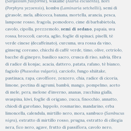
(
Sargassum fusiforme
), wakame (
Alaria esculenta
), nori
(
Porphyra yezoensis
), kombu (
Laminaria setchellii
), semi di
girasole, mela, albicocca, banana, mortella, arancia, pesca,
lampone rosso, fragola, pomodoro, cime di barbabietola,
cavolo, cipolla, prezzemolo,
semi di sedano
, papaia, uva
rossa, broccoli, carota, aglio, foglie di spinaci, piselli, tè
verde cinese (decaffeinato), curcuma, uva rossa da vino,
ginseng coreano, chicchi di caffè verde, timo, olive, cetriolo,
bacche di ginepro, basilico sacro, crusca di riso, salvia, fibra
di radice di konjac, acacia, dattero, patata, rafano, tè bianco,
fagiolo (
Phaseolus vulgaris
), carciofo, fungo shiitake,
pastinaca, rapa, cavolfiore, zenzero, chia, radice di cicoria,
limone, pectina di agrumi, bambù, mango, pompelmo, aceto
di mele, pera, melone d’inverno, ananas, zucchina gialla,
uvaspina, kiwi, foglie di origano, zucca, finocchio, annatto,
chiodi di garofano, luppolo, rosmarino, mandarino, erba
limoncella, calendula, mirtillo nero, mora, sambuco (
Sambucus
nigra
), estratto di mirtillo rosso, prugna, estratto di ciliegia
nera, fico nero, agave, frutto di passiflora, cavolo nero,