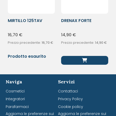
MIRTILLO 125TAV
DRENAX FORTE
MICROCIRCOLO TOT
16,70
€
14,90
€
Prezzo precedente:
16,70
€
Prezzo precedente:
14,90
€
Prodotto esaurito
Naviga
Servizi
Cosmetici
Contattaci
Integratori
Privacy Policy
Parafarmaci
Cookie policy
Aggiorna le preferenze sui
Aggiorna le preferenze sui