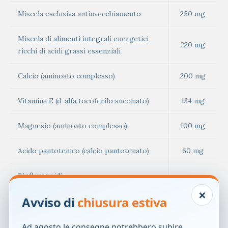
Miscela esclusiva antinvecchiamento
250 mg
Miscela di alimenti integrali energetici
220 mg
ricchi di acidi grassi essenziali
Calcio (aminoato complesso)
200 mg
Vitamina E (d-alfa tocoferilo succinato)
134 mg
Magnesio (aminoato complesso)
100 mg
Acido pantotenico (calcio pantotenato)
60 mg
Bioflavonoidi
60 mg
(flavononi, flavonoli, flavoni e naringeni
×
26 mg
Avviso di
chiusura estiva
attivi)
Ginseng coreano (radice)
50 mg
Ad agosto le consegne potrebbero subire