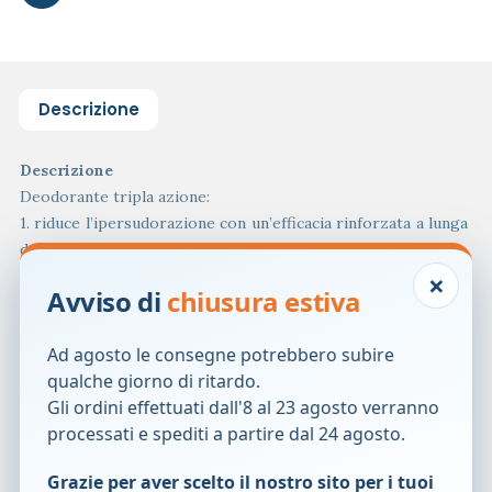
Descrizione
Descrizione
Deodorante tripla azione:
1. riduce l’ipersudorazione con un’efficacia rinforzata a lunga
durata, utilizzo dopo utilizzo;
×
2. riduce il cattivo odore;
Avviso di
chiusura estiva
3. rispetta la sensibilità della pelle.
Senza alcool, con agenti lenitivi ed emollienti.
Ad agosto le consegne potrebbero subire
Formato
qualche giorno di ritardo.
Spray da 125 ml.
Gli ordini effettuati dall'8 al 23 agosto verranno
Cod.
R906250
processati e spediti a partire dal 24 agosto.
Grazie per aver scelto il nostro sito per i tuoi
Prodotti correlati