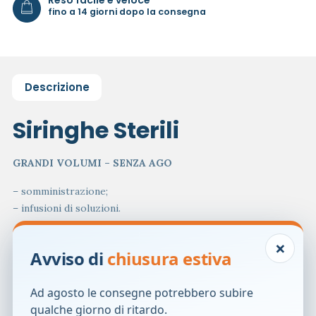
fino a 14 giorni dopo la consegna
Descrizione
Siringhe Sterili
GRANDI VOLUMI – SENZA AGO
– somministrazione;
– infusioni di soluzioni.
Caratteristiche:
×
Avviso di
chiusura estiva
siringhe sterili monouso, apirogene, atossiche senza ago.
Disponibili con cono luer eccentrico e cono catetere.
Pistoncino in gomma a triplice contatto e dispositivo di
Ad agosto le consegne potrebbero subire
arresto a fine corsa del pistone per evitare
qualche giorno di ritardo.