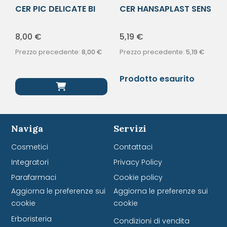
CER PIC DELICATE BI
CER HANSAPLAST SENS
CM8X0,5M
2FORM 20PZ
8,00
€
5,19
€
Prezzo precedente:
8,00
€
Prezzo precedente:
5,19
€
Prodotto esaurito
Naviga
Servizi
Cosmetici
Contattaci
Integratori
Privacy Policy
Parafarmaci
Cookie policy
Aggiorna le preferenze sui
Aggiorna le preferenze sui
cookie
cookie
Erboristeria
Condizioni di vendita