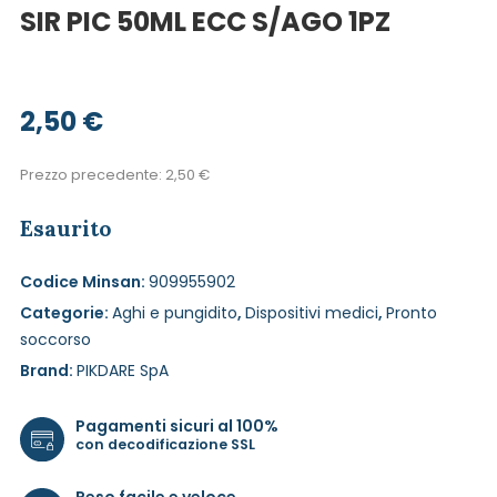
SIR PIC 50ML ECC S/AGO 1PZ
2,50
€
Prezzo precedente:
2,50
€
Esaurito
Codice Minsan:
909955902
Categorie:
Aghi e pungidito
,
Dispositivi medici
,
Pronto
soccorso
Brand:
PIKDARE SpA
Pagamenti sicuri al 100%
con decodificazione SSL
Reso facile e veloce