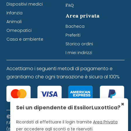
Dispositivi medici
FAQ
Infanzia
Area privata
Animali
Bacheca
Omeopatici
Preferiti
Casa e ambiente
Storico ordini
I miei indirizzi
Accettiamo i seguenti metodi di pagamento e
garantiamo che ogni transazione è sicura al 100%
×
Sei un dipendente di EssilorLuxottica?
© 2024 Farmacia Favretti S.r.l. P. IVA 01271120253
Ricordati di effettuare il login tramite
Area Privata
FARMACIA FAVRETTI S.R.L. Piazza Libertà, 9 - 32021 Agordo
per accedere agli sconti a te riservati.
(BL). Farmacista direttore iscritto all'Ordine dei