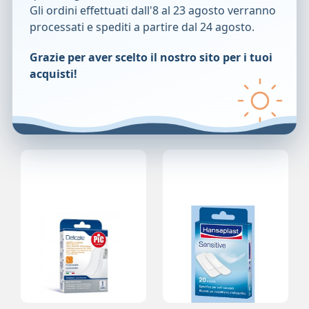
l&rsquo;accidentale fuoriuscita in aspirazione.
Gli ordini effettuati dall'8 al 23 agosto verranno
Cilindro e pistone ad alta trasparenza e scala graduata ad
processati e spediti a partire dal 24 agosto.
elevata leggibilit&agrave;.
Grazie per aver scelto il nostro sito per i tuoi
Cod.
03078000090510 / 03079000090510 /
acquisti!
03079003090500 / 03079007090300
Prodotti correlati