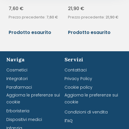
7,60
€
21,90
€
Prezzo precedente:
7,60
€
Prezzo precedente:
21,90
€
Prodotto esaurito
Prodotto esaurito
Naviga
Servizi
Cosmetici
Contattaci
Integratori
Privacy Policy
Parafarmaci
Cookie policy
Aggiorna le preferenze sui
Aggiorna le preferenze sui
cookie
cookie
Erboristeria
Condizioni di vendita
Dispositivi medici
FAQ
Infanzia