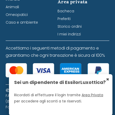
Area privata
Animali
Bacheca
Omeopatici
Preferiti
Casa e ambiente
Storico ordini
I miei indirizzi
Accettiamo i seguenti metodi di pagamento e
garantiamo che ogni transazione è sicura al 100%
×
Sei un dipendente di EssilorLuxottica?
© 2024 Farmacia Favretti S.r.l. P. IVA 01271120253
Ricordati di effettuare il login tramite
Area Privata
FARMACIA FAVRETTI S.R.L. Piazza Libertà, 9 - 32021 Agordo
per accedere agli sconti a te riservati.
(BL). Farmacista direttore iscritto all'Ordine dei
Farmacisti di Belluno, numero 728.