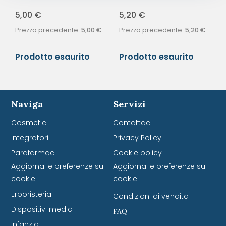
5,00
€
5,20
€
Prezzo precedente:
5,00
€
Prezzo precedente:
5,20
€
Prodotto esaurito
Prodotto esaurito
Naviga
Servizi
Cosmetici
Contattaci
Integratori
Privacy Policy
Parafarmaci
Cookie policy
Aggiorna le preferenze sui
Aggiorna le preferenze sui
cookie
cookie
Erboristeria
Condizioni di vendita
Dispositivi medici
FAQ
Infanzia