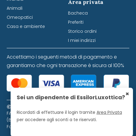
Area privata
Animali
Bacheca
Omeopatici
Preferiti
Casa e ambiente
Storico ordini
I miei indirizzi
Accettiamo i seguenti metodi di pagamento e
garantiamo che ogni transazione è sicura al 100%
×
Sei un dipendente di EssilorLuxottica?
© 2024 Farmacia Favretti S.r.l. P. IVA 01271120253
Ricordati di effettuare il login tramite
Area Privata
FARMACIA FAVRETTI S.R.L. Piazza Libertà, 9 - 32021 Agordo
per accedere agli sconti a te riservati.
(BL). Farmacista direttore iscritto all'Ordine dei
Farmacisti di Belluno, numero 728.