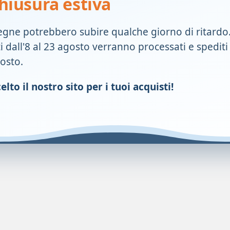
hiusura estiva
prodotto naturale, un accessorio personale che ottimizza la discrez
egne potrebbero subire qualche giorno di ritardo
appositamente progettato per ridurre questo problema. La funzion
con le feci. In questo modo, il filtro circolare si intasa con mino
ti dall'8 al 23 agosto verranno processati e spediti
gosto.
ella sacca fino al 61%. Il filtro circolare migliorer&agrave; la discr
lto il nostro sito per i tuoi acquisti!