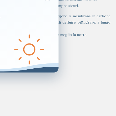
ione in modo da potersi sentire sempre sicuri.
.
e del prefiltro &egrave; di proteggere la membrana in carbone
re frequenza, consentendo all’aria di defluire pi&ugrave; a lungo
ezione e ti aiuter&agrave; a dormire meglio la notte.