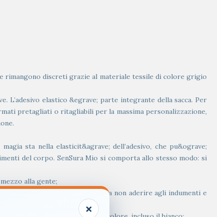
 rimangono discreti grazie al materiale tessile di colore grigio
. L’adesivo elastico &egrave; parte integrante della sacca. Per
rmati pretagliati o ritagliabili per la massima personalizzazione,
ione.
magia sta nella elasticit&agrave; dell’adesivo, che pu&ograve;
ovimenti del corpo. SenSura Mio si comporta allo stesso modo: si
 mezzo alla gente;
le a contatto con la pelle, tende a non aderire agli indumenti e
×
to che a un dispositivo medico;
one sotto indumenti di qualsiasi colore, incluso il bianco;