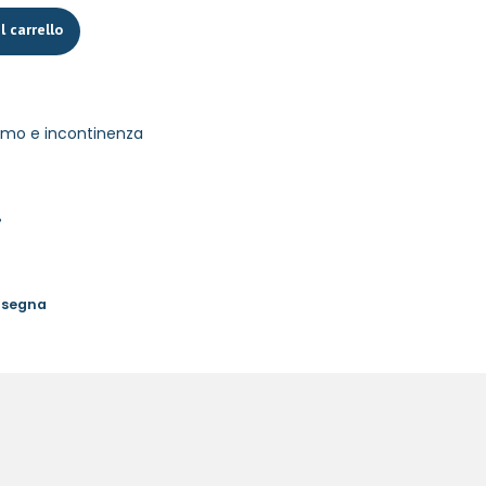
l carrello
timo e incontinenza
%
onsegna