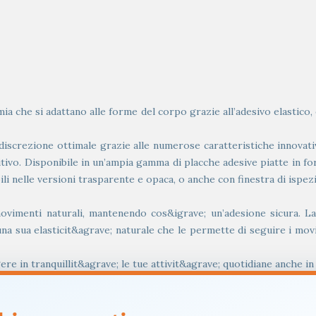
che si adattano alle forme del corpo grazie all’adesivo elastico, e
iscrezione ottimale grazie alle numerose caratteristiche innovative
itivo. Disponibile in un’ampia gamma di placche adesive piatte in fo
li nelle versioni trasparente e opaca, o anche con finestra di ispez
movimenti naturali, mantenendo cos&igrave; un’adesione sicura. La 
a una sua elasticit&agrave; naturale che le permette di seguire i m
ere in tranquillit&agrave; le tue attivit&agrave; quotidiane anche in
sul corpo, ossia il materiale tessile. &Egrave; morbido e confortevo
rende la sacca per stomia pi&ugrave; simile a un capo di abbigliamen
trovare esattamente la tonalit&agrave; giusta per la massima discrezi