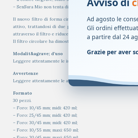
Avviso di
c
– SenSura Mio non tenta di imitare il corpo. Si tratta di un 
Ad agosto le cons
Il nuovo filtro di forma circolare ha un prefiltro unico, 
attivo, trattandosi di due parti molto sensibili al contatto 
Gli ordini effettua
attraverso il filtro e riducendo il rigonfiamento della sacca.
a partire dal 24 a
Il filtro circolare ha dimostrato di ridurre il rigonfiamento d
Grazie per aver sce
Modalit&agrave; d’uso
Leggere attentamente le istruzioni per l’uso.
Avvertenze
Leggere attentamente le avvertenze.
Formato
30 pezzi.
– Foro: 10/45 mm; midi: 420 ml;
– Foro: 25/45 mm; midi: 420 ml;
– Foro: 30/45 mm; midi: 420 ml;
– Foro: 10/55 mm; maxi: 650 ml;
– Foro: 30/45 mm; maxi: 650 ml;