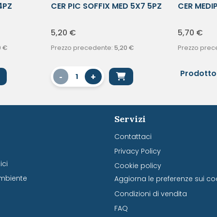
4PZ
CER PIC SOFFIX MED 5X7 5PZ
CER MEDI
RE40P
5,20
€
5,70
€
0
€
Prezzo precedente:
5,20
€
Prezzo prec
Prodotto
-
+
1
Servizi
Contattaci
Privacy Policy
ci
Cookie policy
mbiente
Aggiorna le preferenze sui co
Condizioni di vendita
FAQ