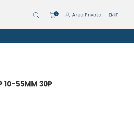
Area Privata
0
EN
IT
P 10-55MM 30P