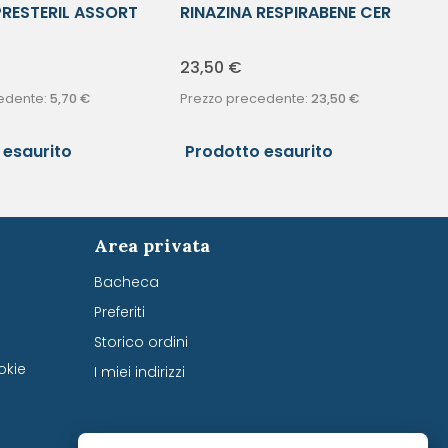
PRESTERIL ASSORT
RINAZINA RESPIRABENE CER
EXF30
23,50
€
edente:
5,70
€
Prezzo precedente:
23,50
€
 esaurito
Prodotto esaurito
Area privata
Bacheca
Preferiti
Storico ordini
okie
I miei indirizzi