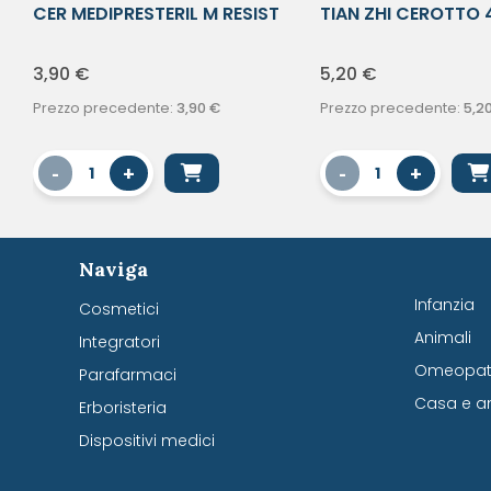
CER MEDIPRESTERIL M RESIST
TIAN ZHI CEROTTO 
7X2
3,90
€
5,20
€
Prezzo precedente:
3,90
€
Prezzo precedente:
5,2
-
+
-
+
1
1
Naviga
Infanzia
Cosmetici
Animali
Integratori
Omeopati
Parafarmaci
Casa e a
Erboristeria
Dispositivi medici