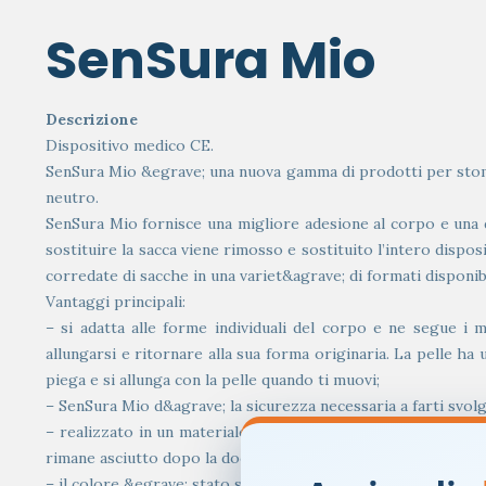
SenSura Mio
Descrizione
Dispositivo medico CE.
SenSura Mio &egrave; una nuova gamma di prodotti per stomia 
neutro.
SenSura Mio fornisce una migliore adesione al corpo e una d
sostituire la sacca viene rimosso e sostituito l’intero dispos
corredate di sacche in una variet&agrave; di formati disponibi
Vantaggi principali:
– si adatta alle forme individuali del corpo e ne segue i 
allungarsi e ritornare alla sua forma originaria. La pelle h
piega e si allunga con la pelle quando ti muovi;
– SenSura Mio d&agrave; la sicurezza necessaria a farti svolg
– realizzato in un materiale che siamo abituati a indossare 
rimane asciutto dopo la doccia. Inoltre, il materiale tessile 
– il colore &egrave; stato scelto tra centinaia di colori per 