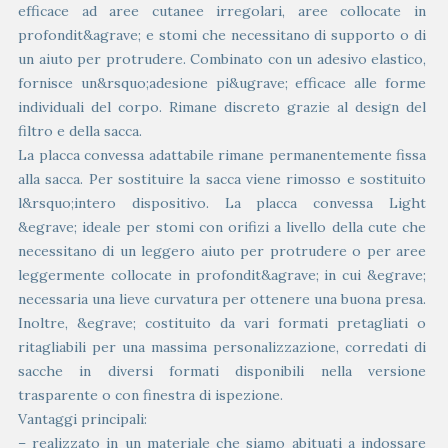
efficace ad aree cutanee irregolari, aree collocate in
profondit&agrave; e stomi che necessitano di supporto o di
un aiuto per protrudere. Combinato con un adesivo elastico,
fornisce un&rsquo;adesione pi&ugrave; efficace alle forme
individuali del corpo. Rimane discreto grazie al design del
filtro e della sacca.
La placca convessa adattabile rimane permanentemente fissa
alla sacca. Per sostituire la sacca viene rimosso e sostituito
l&rsquo;intero dispositivo. La placca convessa Light
&egrave; ideale per stomi con orifizi a livello della cute che
necessitano di un leggero aiuto per protrudere o per aree
leggermente collocate in profondit&agrave; in cui &egrave;
necessaria una lieve curvatura per ottenere una buona presa.
Inoltre, &egrave; costituito da vari formati pretagliati o
ritagliabili per una massima personalizzazione, corredati di
sacche in diversi formati disponibili nella versione
trasparente o con finestra di ispezione.
Vantaggi principali:
– realizzato in un materiale che siamo abituati a indossare