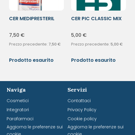
CER MEDIPRESTERIL
CER PIC CLASSIC MIX
STR DEL 50X8
20PZ
7,50
€
5,00
€
Prezzo precedente:
7,50
€
Prezzo precedente:
5,00
€
Prodotto esaurito
Prodotto esaurito
Naviga
Servizi
Cosmetici
Contattaci
Integratori
Privacy Policy
Parafarmaci
Cookie policy
Aggiorna le preferenze sui
Aggiorna le preferenze sui
cookie
cookie