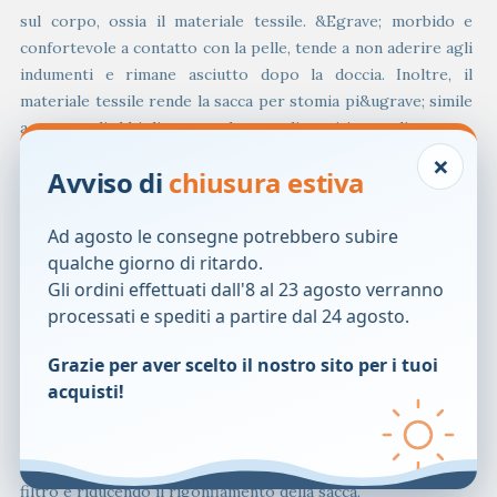
sul corpo, ossia il materiale tessile. &Egrave; morbido e
confortevole a contatto con la pelle, tende a non aderire agli
indumenti e rimane asciutto dopo la doccia. Inoltre, il
materiale tessile rende la sacca per stomia pi&ugrave; simile
a un capo di abbigliamento che a un dispositivo medico;
– il colore di SenSura Mio Convex &egrave; stato scelto tra
×
Avviso di
chiusura estiva
centinaia di colori per trovare esattamente la
tonalit&agrave; giusta per la massima discrezione sotto
Ad agosto le consegne potrebbero subire
indumenti di qualsiasi colore,&ndash; incluso il bianco;
qualche giorno di ritardo.
– non tenta di imitare il corpo. Si tratta di un prodotto
Gli ordini effettuati dall'8 al 23 agosto verranno
naturale, un accessorio personale che ottimizza la
processati e spediti a partire dal 24 agosto.
discrezione in modo da potersi sentire sempre sicuri.
La funzione del pre-filtro &egrave; di proteggere la
Grazie per aver scelto il nostro sito per i tuoi
membrana in carbone attivo, trattandosi di due parti molto
acquisti!
sensibili al contatto con le feci. In questo modo, il filtro
circolare si intasa con minore frequenza, consentendo
all&rsquo;aria di defluire pi&ugrave; a lungo attraverso il
filtro e riducendo il rigonfiamento della sacca.