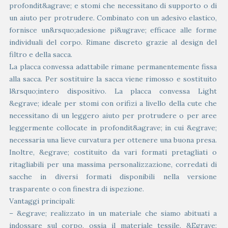
profondit&agrave; e stomi che necessitano di supporto o di
un aiuto per protrudere. Combinato con un adesivo elastico,
fornisce un&rsquo;adesione pi&ugrave; efficace alle forme
individuali del corpo. Rimane discreto grazie al design del
filtro e della sacca.
La placca convessa adattabile rimane permanentemente fissa
alla sacca. Per sostituire la sacca viene rimosso e sostituito
l&rsquo;intero dispositivo. La placca convessa Light
&egrave; ideale per stomi con orifizi a livello della cute che
necessitano di un leggero aiuto per protrudere o per aree
leggermente collocate in profondit&agrave; in cui &egrave;
necessaria una lieve curvatura per ottenere una buona presa.
Inoltre, &egrave; costituito da vari formati pretagliati o
ritagliabili per una massima personalizzazione, corredati di
sacche in diversi formati disponibili nella versione
trasparente o con finestra di ispezione.
Vantaggi principali:
– &egrave; realizzato in un materiale che siamo abituati a
indossare sul corpo, ossia il materiale tessile. &Egrave;