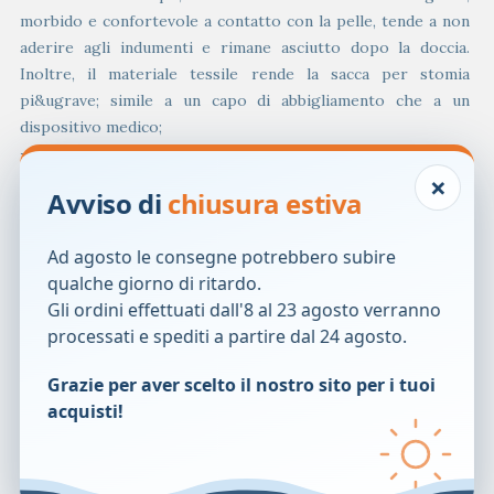
morbido e confortevole a contatto con la pelle, tende a non
aderire agli indumenti e rimane asciutto dopo la doccia.
Inoltre, il materiale tessile rende la sacca per stomia
pi&ugrave; simile a un capo di abbigliamento che a un
dispositivo medico;
– il colore &egrave; stato scelto tra centinaia di colori per
×
trovare esattamente la tonalit&agrave; giusta per la massima
Avviso di
chiusura estiva
discrezione sotto indumenti di qualsiasi colore,&ndash;
incluso il bianco.
Ad agosto le consegne potrebbero subire
– SenSura Mio Convex non tenta di imitare il corpo. Si tratta
qualche giorno di ritardo.
di un prodotto naturale, un accessorio personale che
Gli ordini effettuati dall'8 al 23 agosto verranno
ottimizza la discrezione in modo da potersi sentire sempre
processati e spediti a partire dal 24 agosto.
sicuri.
Grazie per aver scelto il nostro sito per i tuoi
La funzione del pre-filtro &egrave; di proteggere la
acquisti!
membrana in carbone attivo, trattandosi di due parti molto
sensibili al contatto con le feci. In questo modo, il filtro
circolare si intasa con minore frequenza, consentendo
all&rsquo;aria di defluire pi&ugrave; a lungo attraverso il