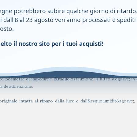
sura desiderata (seguendo la guida stampata sulla mascherina protetti
egne potrebbero subire qualche giorno di ritardo
rsquo;adesivo colorata in turchese per renderla pi&ugrave; visibile
ti dall'8 al 23 agosto verranno processati e spediti
 i circoli di taglio sono morbidi, vi sono diverse dimensioni di tag
gosto.
sente una discrezione totale del contenuto.
lto il nostro sito per i tuoi acquisti!
amente studiato per non essere visibile sotto ad indumenti.
er maggiore comfort a contatto con la cute, idrorepellente e p
l filtro &egrave; costituito da una zona di pre-filtro molto ampia e 
o permette di impedirne l&rsquo;ostruzione. Il filtro &egrave; in c
 la deodorazione.
riginale intatta al riparo dalla luce e dall&rsquo;umidit&agrave