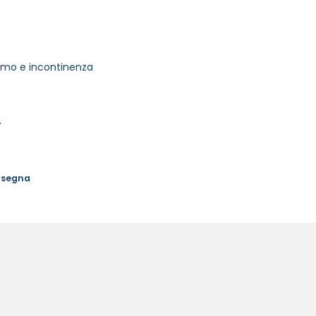
timo e incontinenza
%
onsegna