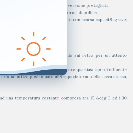
va della superficie adesiva) che in versione pretagliata.
.
, e con impugnatura facilitata a forma di pollice.
lio con forti contrasti per gli utenti con scarsa capacit&agrave;
resenta una finestra ispezionabile sul retro per un attento
circolare che gli consente di bloccare qualsiasi tipo di effluente
arbone attivo posizionato all&rsquo;interno della sacca stessa,
;, ad una temperatura costante compresa tra 15 &deg;C ed i 30