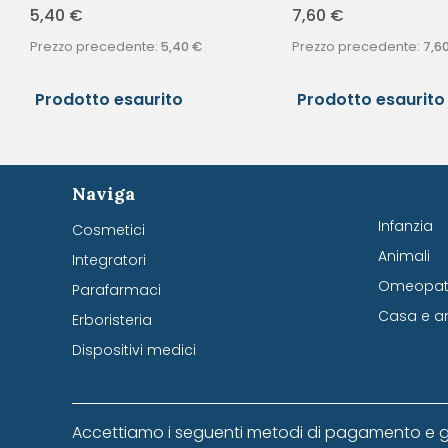
5,40
€
7,60
€
Prezzo precedente:
5,40
€
Prezzo precedente:
7,6
Prodotto esaurito
Prodotto esaurito
Naviga
Infanzia
Cosmetici
Animali
Integratori
Omeopati
Parafarmaci
Casa e a
Erboristeria
Dispositivi medici
Accettiamo i seguenti metodi di pagamento e g