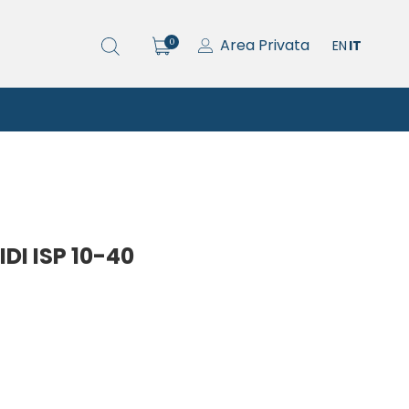
Area Privata
0
EN
IT
DI ISP 10-40