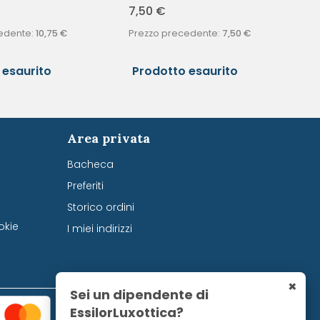
7,50
€
edente:
10,75
€
Prezzo precedente:
7,50
€
 esaurito
Prodotto esaurito
Area privata
Bacheca
Preferiti
Storico ordini
okie
I miei indirizzi
×
Sei un dipendente di
EssilorLuxottica?