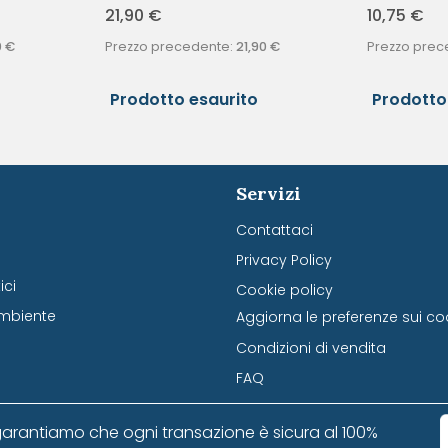
21,90
€
10,75
€
0
€
Prezzo precedente:
21,90
€
Prezzo prec
Prodotto esaurito
Prodotto
Servizi
Contattaci
Privacy Policy
ci
Cookie policy
mbiente
Aggiorna le preferenze sui co
Condizioni di vendita
FAQ
arantiamo che ogni transazione è sicura al 100%