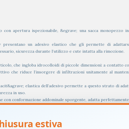
con apertura ispezionabile, &egrave; una sacca monopezzo indic
y presentano un adesivo elastico che gli permette di adattarsi
ssario, sicurezza durante l’utilizzo e cute intatta alla rimozione.
ticolo, che ingloba idrocolloidi di piccole dimensioni: a contatto c
tettivo che riduce l’insorgere di infiltrazioni unitamente al mante
pacit&agrave; elastica dell’adesivo permette a questo strato di adat
urezza in uso.
 con conformazione addominale sporgente, adatta perfettamente e s
 lo stoma abbia il supporto necessario. La placca piana &egrave
hiusura estiva
da un adesivo elastico; ha forma ovale e la sua struttura elastica 
i della cute peristomale.