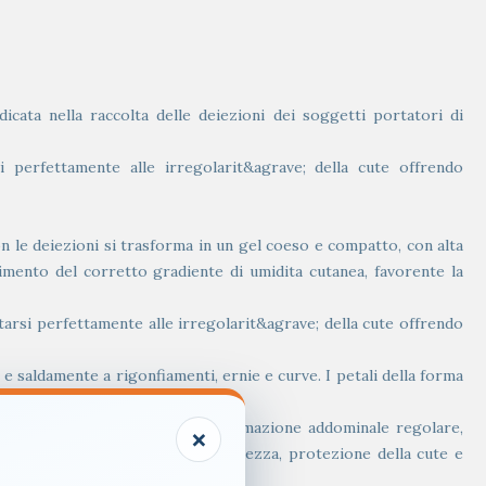
ata nella raccolta delle deiezioni dei soggetti portatori di
 perfettamente alle irregolarit&agrave; della cute offrendo
on le deiezioni si trasforma in un gel coeso e compatto, con alta
nimento del corretto gradiente di umidita cutanea, favorente la
tarsi perfettamente alle irregolarit&agrave; della cute offrendo
aldamente a rigonfiamenti, ernie e curve. I petali della forma
; indicata per persone con conformazione addominale regolare,
×
garantisce adesivit&agrave;, sicurezza, protezione della cute e