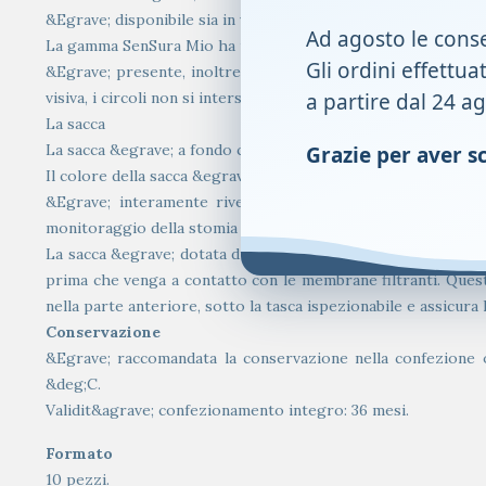
&Egrave; disponibile sia in versione ritagliabile fino alla mi
Ad agosto le cons
La gamma SenSura Mio ha una linguetta per la rimozione dell&
Gli ordini effettua
&Egrave; presente, inoltre, una guida per il taglio semplice:
a partire dal 24 a
visiva, i circoli non si intersecano.
La sacca
La sacca &egrave; a fondo chiuso ed &egrave; rivestita e con
Grazie per aver sce
Il colore della sacca &egrave; innovativo e discreto, apposit
&Egrave; interamente rivestita di tessuto &Ouml;kotex p
monitoraggio della stomia e degli effluenti.
La sacca &egrave; dotata di sistema di filtraggio circolare. I
prima che venga a contatto con le membrane filtranti. Quest
nella parte anteriore, sotto la tasca ispezionabile e assicura
Conservazione
&Egrave; raccomandata la conservazione nella confezione o
&deg;C.
Validit&agrave; confezionamento integro: 36 mesi.
Formato
10 pezzi.