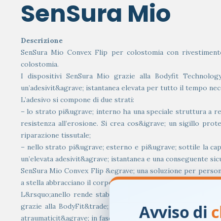
SenSura Mio
Descrizione
SenSura Mio Convex Flip per colostomia con rivestimento 
colostomia.
I dispositivi SenSura Mio grazie alla Bodyfit Technolog
un’adesivit&agrave; istantanea elevata per tutto il tempo nece
L’adesivo si compone di due strati:
– lo strato pi&ugrave; interno ha una speciale struttura a re
resistenza all’erosione. Si crea cos&igrave; un sigillo pro
riparazione tissutale;
– nello strato pi&ugrave; esterno e pi&ugrave; sottile la ca
un’elevata adesivit&agrave; istantanea e una conseguente sic
SenSura Mio Convex Flip &egrave; una soluzione per persone
a stella abbracciano il corpo senza creare pieghe o grinze.
L&rsquo;anello rende stabile la zona centrale in modo che
Avviso di
c
grazie alla BodyFit&trade; Technology, &egrave; costituita 
atraumaticit&agrave; in fase di rimozione su tutte le superfic